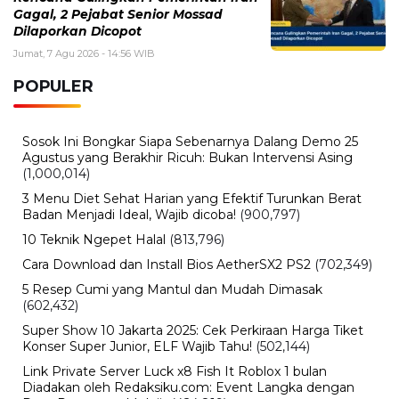
Gagal, 2 Pejabat Senior Mossad
Dilaporkan Dicopot
Jumat, 7 Agu 2026 - 14:56 WIB
POPULER
Sosok Ini Bongkar Siapa Sebenarnya Dalang Demo 25
Agustus yang Berakhir Ricuh: Bukan Intervensi Asing
(1,000,014)
3 Menu Diet Sehat Harian yang Efektif Turunkan Berat
Badan Menjadi Ideal, Wajib dicoba!
(900,797)
10 Teknik Ngepet Halal
(813,796)
Cara Download dan Install Bios AetherSX2 PS2
(702,349)
5 Resep Cumi yang Mantul dan Mudah Dimasak
(602,432)
Super Show 10 Jakarta 2025: Cek Perkiraan Harga Tiket
Konser Super Junior, ELF Wajib Tahu!
(502,144)
Link Private Server Luck x8 Fish It Roblox 1 bulan
Diadakan oleh Redaksiku.com: Event Langka dengan