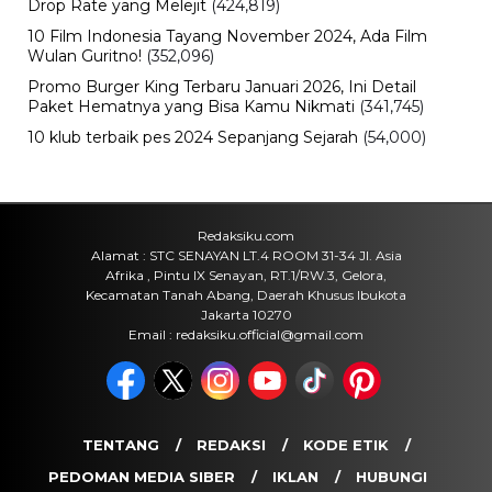
Drop Rate yang Melejit
(424,819)
10 Film Indonesia Tayang November 2024, Ada Film
Wulan Guritno!
(352,096)
Promo Burger King Terbaru Januari 2026, Ini Detail
Paket Hematnya yang Bisa Kamu Nikmati
(341,745)
10 klub terbaik pes 2024 Sepanjang Sejarah
(54,000)
Redaksiku.com
Alamat : STC SENAYAN LT.4 ROOM 31-34 Jl. Asia
Afrika , Pintu IX Senayan, RT.1/RW.3, Gelora,
Kecamatan Tanah Abang, Daerah Khusus Ibukota
Jakarta 10270
Email : redaksiku.official@gmail.com
TENTANG
REDAKSI
KODE ETIK
PEDOMAN MEDIA SIBER
IKLAN
HUBUNGI