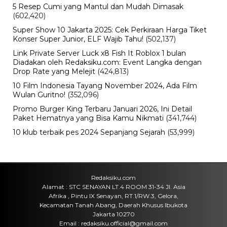
5 Resep Cumi yang Mantul dan Mudah Dimasak
(602,420)
Super Show 10 Jakarta 2025: Cek Perkiraan Harga Tiket
Konser Super Junior, ELF Wajib Tahu!
(502,137)
Link Private Server Luck x8 Fish It Roblox 1 bulan
Diadakan oleh Redaksiku.com: Event Langka dengan
Drop Rate yang Melejit
(424,813)
10 Film Indonesia Tayang November 2024, Ada Film
Wulan Guritno!
(352,096)
Promo Burger King Terbaru Januari 2026, Ini Detail
Paket Hematnya yang Bisa Kamu Nikmati
(341,744)
10 klub terbaik pes 2024 Sepanjang Sejarah
(53,999)
Redaksiku.com
Alamat : STC SENAYAN LT.4 ROOM 31-34 Jl. Asia
Afrika , Pintu IX Senayan, RT.1/RW.3, Gelora,
Kecamatan Tanah Abang, Daerah Khusus Ibukota
Jakarta 10270
Email : redaksiku.official@gmail.com