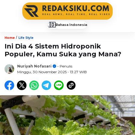
🇮🇩
Bahasa Indonesia
▼
/
Home
Life Style
Ini Dia 4 Sistem Hidroponik
Populer, Kamu Suka yang Mana?
Nuriyah Nofasari
- Penulis
Minggu, 30 November 2025
- 13:27 WIB