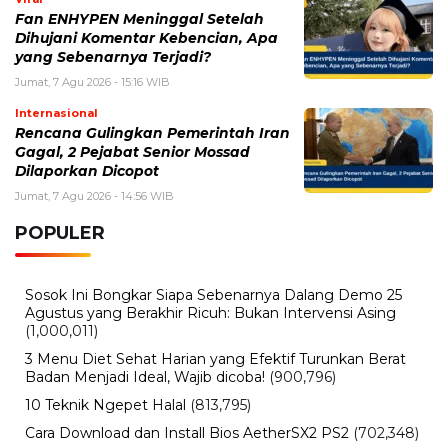
Fan ENHYPEN Meninggal Setelah
Dihujani Komentar Kebencian, Apa
yang Sebenarnya Terjadi?
Jumat, 7 Agu 2026 - 15:16 WIB
Internasional
Rencana Gulingkan Pemerintah Iran
Gagal, 2 Pejabat Senior Mossad
Dilaporkan Dicopot
Jumat, 7 Agu 2026 - 14:56 WIB
POPULER
Sosok Ini Bongkar Siapa Sebenarnya Dalang Demo 25
Agustus yang Berakhir Ricuh: Bukan Intervensi Asing
(1,000,011)
3 Menu Diet Sehat Harian yang Efektif Turunkan Berat
Badan Menjadi Ideal, Wajib dicoba!
(900,796)
10 Teknik Ngepet Halal
(813,795)
Cara Download dan Install Bios AetherSX2 PS2
(702,348)