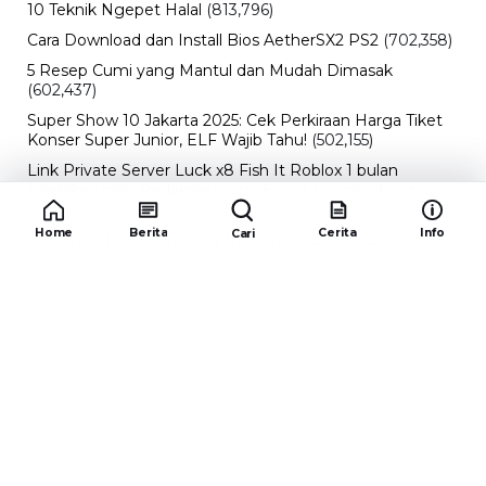
10 Teknik Ngepet Halal
(813,796)
Cara Download dan Install Bios AetherSX2 PS2
(702,358)
5 Resep Cumi yang Mantul dan Mudah Dimasak
(602,437)
Super Show 10 Jakarta 2025: Cek Perkiraan Harga Tiket
Konser Super Junior, ELF Wajib Tahu!
(502,155)
Link Private Server Luck x8 Fish It Roblox 1 bulan
Diadakan oleh Redaksiku.com: Event Langka dengan
Drop Rate yang Melejit
(424,831)
Home
Berita
Cerita
Info
Cari
10 Film Indonesia Tayang November 2024, Ada Film
Wulan Guritno!
(352,097)
Promo Burger King Terbaru Januari 2026, Ini Detail
Paket Hematnya yang Bisa Kamu Nikmati
(341,748)
10 klub terbaik pes 2024 Sepanjang Sejarah
(54,018)
Redaksiku.com
Alamat : STC SENAYAN LT.4 ROOM 31-34 Jl. Asia
Afrika , Pintu IX Senayan, RT.1/RW.3, Gelora,