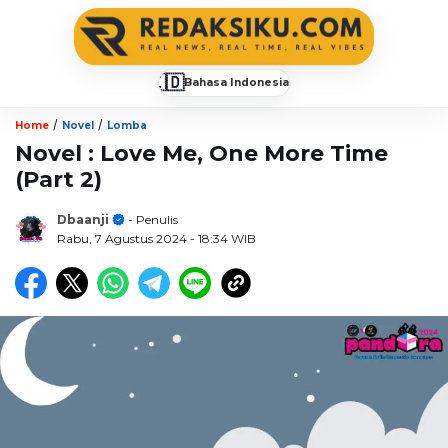
🇮🇩
Bahasa Indonesia
▼
/
/
Home
Novel
Lomba
Novel : Love Me, One More Time
(Part 2)
Dbaanji
- Penulis
Rabu, 7 Agustus 2024
- 18:34 WIB