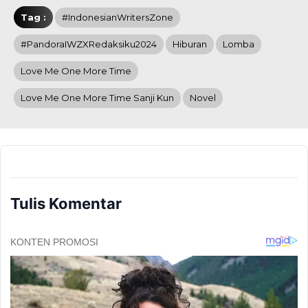
Tag :
#IndonesianWritersZone
#PandoraIWZXRedaksiku2024
Hiburan
Lomba
Love Me One More Time
Love Me One More Time Sanji Kun
Novel
Tulis Komentar