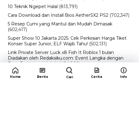
10 Teknik Ngepet Halal
(813,791)
Cara Download dan Install Bios AetherSX2 PS2
(702,347)
5 Resep Cumi yang Mantul dan Mudah Dimasak
(602,417)
Super Show 10 Jakarta 2025: Cek Perkiraan Harga Tiket
Konser Super Junior, ELF Wajib Tahu!
(502,131)
Link Private Server Luck x8 Fish It Roblox 1 bulan
Diadakan oleh Redaksiku.com: Event Langka dengan
Drop Rate yang Melejit
(424,809)
10 Film Indonesia Tayang November 2024, Ada Film
Home
Berita
Cerita
Info
Cari
Wulan Guritno!
(352,092)
Promo Burger King Terbaru Januari 2026, Ini Detail
Paket Hematnya yang Bisa Kamu Nikmati
(341,742)
10 klub terbaik pes 2024 Sepanjang Sejarah
(53,991)
Redaksiku.com
Alamat : STC SENAYAN LT.4 ROOM 31-34 Jl. Asia