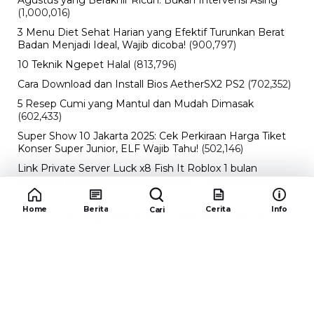
(1,000,016)
3 Menu Diet Sehat Harian yang Efektif Turunkan Berat
Badan Menjadi Ideal, Wajib dicoba!
(900,797)
10 Teknik Ngepet Halal
(813,796)
Cara Download dan Install Bios AetherSX2 PS2
(702,352)
5 Resep Cumi yang Mantul dan Mudah Dimasak
(602,433)
Super Show 10 Jakarta 2025: Cek Perkiraan Harga Tiket
Konser Super Junior, ELF Wajib Tahu!
(502,146)
Link Private Server Luck x8 Fish It Roblox 1 bulan
Diadakan oleh Redaksiku.com: Event Langka dengan
Drop Rate yang Melejit
(424,819)
Home
Berita
Cerita
Info
Cari
10 Film Indonesia Tayang November 2024, Ada Film
Wulan Guritno!
(352,096)
Promo Burger King Terbaru Januari 2026, Ini Detail
Paket Hematnya yang Bisa Kamu Nikmati
(341,747)
10 klub terbaik pes 2024 Sepanjang Sejarah
(54,014)