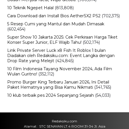
10 Teknik Ngepet Halal
(813,808)
Cara Download dan Install Bios AetherSX2 PS2
(702,375)
5 Resep Cumi yang Mantul dan Mudah Dimasak
(602,454)
Super Show 10 Jakarta 2025: Cek Perkiraan Harga Tiket
Konser Super Junior, ELF Wajib Tahu!
(502,174)
Link Private Server Luck x8 Fish It Roblox 1 bulan
Diadakan oleh Redaksiku.com: Event Langka dengan
Drop Rate yang Melejit
(424,845)
10 Film Indonesia Tayang November 2024, Ada Film
Wulan Guritno!
(352,112)
Promo Burger King Terbaru Januari 2026, Ini Detail
Paket Hematnya yang Bisa Kamu Nikmati
(341,765)
10 klub terbaik pes 2024 Sepanjang Sejarah
(54,033)
Redaksiku.com
Alamat : STC SENAYAN LT.4 ROOM 31-34 Jl. Asia