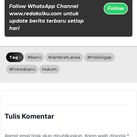
Follow WhatsApp Channel
Follow
www.redaksiku.com untuk
update berita terbaru setiap
hari
Tag :
#Barru
#JambretLansia
#PolisiSigap
#polresbarru
Hukum
Tulis Komentar
Alamat email tidak akan dipublikasikan. Kolom wajib ditandai *.