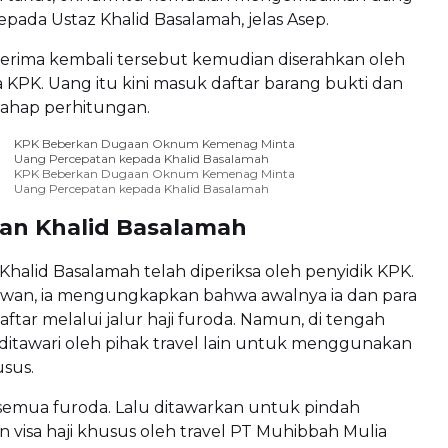
pada Ustaz Khalid Basalamah, jelas Asep.
terima kembali tersebut kemudian diserahkan oleh
 KPK. Uang itu kini masuk daftar barang bukti dan
tahap perhitungan.
KPK Beberkan Dugaan Oknum Kemenag Minta
Uang Percepatan kepada Khalid Basalamah
KPK Beberkan Dugaan Oknum Kemenag Minta
Uang Percepatan kepada Khalid Basalamah
an Khalid Basalamah
halid Basalamah telah diperiksa oleh penyidik KPK.
wan, ia mengungkapkan bahwa awalnya ia dan para
tar melalui jalur haji furoda. Namun, di tengah
a ditawari oleh pihak travel lain untuk menggunakan
usus.
 semua furoda. Lalu ditawarkan untuk pindah
visa haji khusus oleh travel PT Muhibbah Mulia