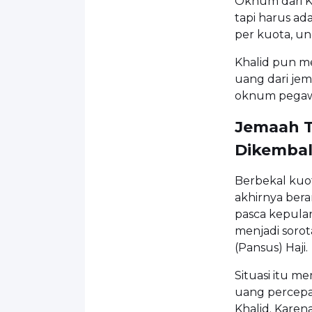
Oknum dari K
tapi harus ad
per kuota, u
Khalid pun m
uang dari je
oknum pegaw
Jemaah T
Dikembal
Berbekal kuot
akhirnya ber
pasca kepula
menjadi soro
(Pansus) Haji.
Situasi itu 
uang percepa
Khalid. Kare