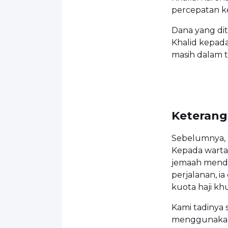
percepatan ke
Dana yang di
Khalid kepada
masih dalam 
Keterang
Sebelumnya, K
Kepada warta
jemaah mendaf
perjalanan, i
kuota haji kh
Kami tadinya
menggunakan 