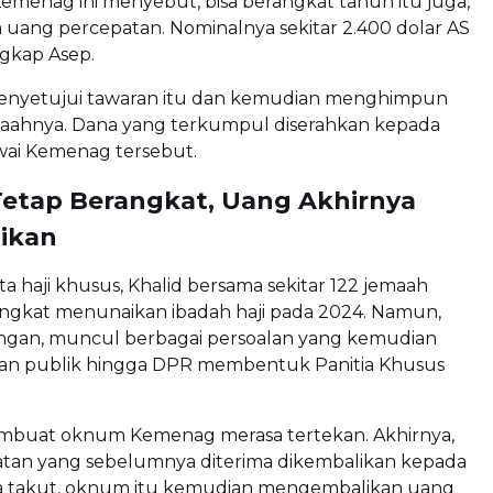
emenag ini menyebut, bisa berangkat tahun itu juga,
a uang percepatan. Nominalnya sekitar 2.400 dolar AS
ngkap Asep.
enyetujui tawaran itu dan kemudian menghimpun
maahnya. Dana yang terkumpul diserahkan kepada
ai Kemenag tersebut.
etap Berangkat, Uang Akhirnya
ikan
a haji khusus, Khalid bersama sekitar 122 jemaah
angkat menunaikan ibadah haji pada 2024. Namun,
ngan, muncul berbagai persoalan yang kemudian
tan publik hingga DPR membentuk Panitia Khusus
membuat oknum Kemenag merasa tertekan. Akhirnya,
tan yang sebelumnya diterima dikembalikan kepada
na takut, oknum itu kemudian mengembalikan uang