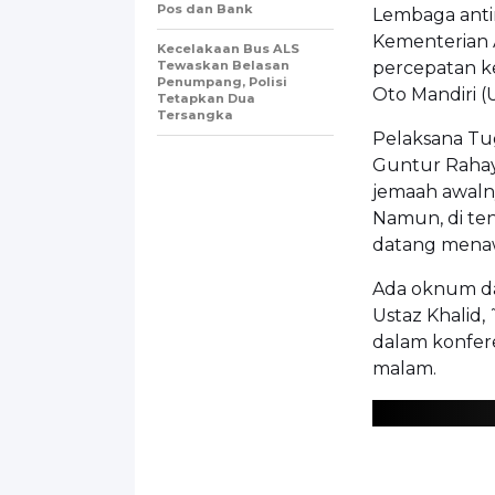
Pos dan Bank
Lembaga ant
Kementerian
Kecelakaan Bus ALS
Tewaskan Belasan
percepatan ke
Penumpang, Polisi
Oto Mandiri (
Tetapkan Dua
Tersangka
Pelaksana Tu
Guntur Rahay
jemaah awalny
Namun, di te
datang menaw
Ada oknum d
Ustaz Khalid, 
dalam konfere
malam.