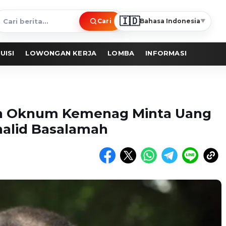
🇮🇩
Cari
Bahasa Indonesia
▼
ari
erita
UISI
LOWONGAN KERJA
LOMBA
INFORMASI
n Oknum Kemenag Minta Uang
alid Basalamah