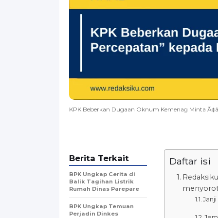
KPK Beberkan Dugaan Oknum Kemenag Minta Ã¢â‚¬
Berita Terkait
Daftar isi
BPK Ungkap Cerita di
Redaksiku
Balik Tagihan Listrik
menyoroti
Rumah Dinas Parepare
Janj
BPK Ungkap Temuan
Perjadin Dinkes
Jem