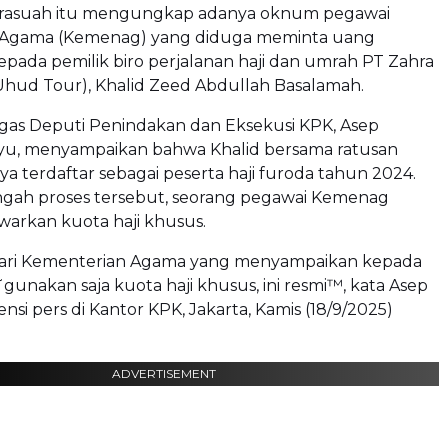
irasuah itu mengungkap adanya oknum pegawai
 Agama (Kemenag) yang diduga meminta uang
pada pemilik biro perjalanan haji dan umrah PT Zahra
Uhud Tour), Khalid Zeed Abdullah Basalamah.
gas Deputi Penindakan dan Eksekusi KPK, Asep
u, menyampaikan bahwa Khalid bersama ratusan
a terdaftar sebagai peserta haji furoda tahun 2024.
ngah proses tersebut, seorang pegawai Kemenag
arkan kuota haji khusus.
ari Kementerian Agama yang menyampaikan kepada
˜gunakan saja kuota haji khusus, ini resmi™, kata Asep
nsi pers di Kantor KPK, Jakarta, Kamis (18/9/2025)
ADVERTISEMENT