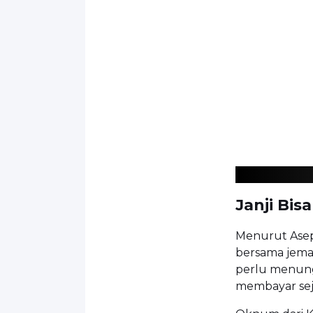
Janji Bis
Menurut Asep,
bersama jema
perlu menung
membayar se