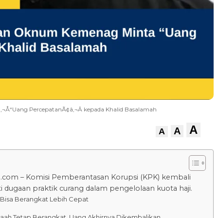
Å“Uang PercepatanÃ¢â‚¬Â kepada Khalid Basalamah
A
A
A
.com – Komisi Pemberantasan Korupsi (KPK) kembali
 dugaan praktik curang dalam pengelolaan kuota haji.
i Bisa Berangkat Lebih Cepat
aah Tetap Berangkat, Uang Akhirnya Dikembalikan