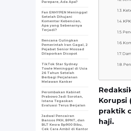
Parepare, Ada Apa?
Ket
Fan ENHYPEN Meninggal
Setelah Dihujani
KPK
Komentar Kebencian,
Apa yang Sebenarnya
Terjadi?
Pen
Rencana Gulingkan
Kom
Pemerintah Iran Gagal, 2
Pejabat Senior Mossad
Dam
Dilaporkan Dicopot
TikTok Star Sydney
Pen
Towle Meninggal di Usia
26 Tahun Setelah
Berbagi Perjalanan
Melawan Kanker
Redaksi
Perombakan Kabinet
Prabowo Jadi Sorotan,
Korupsi
Istana Tegaskan
Evaluasi Terus Berjalan
praktik 
Jadwal Pencairan
haji.
Bansos PKH, BPNT, dan
BLT Kesra Rp900 Ribu,
Cek Cara Ambil di Kantor