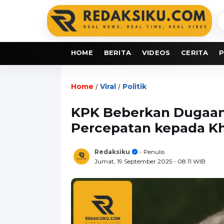
C
b
HOME
BERITA
VIDEOS
CERITA
P
Home
Viral
Politik
/
/
KPK Beberkan Dugaa
Percepatan kepada Kh
Redaksiku
- Penulis
Jumat, 19 September 2025
- 08:11 WIB