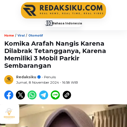
🇮🇩
Bahasa Indonesia
▼
/
/
Home
Viral
Otomotif
Komika Arafah Nangis Karena
Dilabrak Tetangganya, Karena
Memiliki 3 Mobil Parkir
Sembarangan
Redaksiku
- Penulis
Jumat, 8 November 2024
- 16:58 WIB