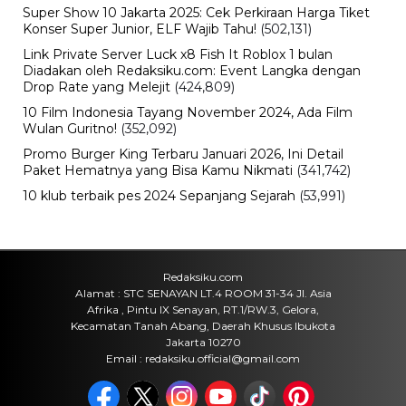
Cara Ikut Upacara Kemerdekaan di
Istana 17 Agustus 2026, Syarat dan
Link Pendaftaran
Kamis, 6 Agu 2026 - 15:19 WIB
Keuangan
Harga Emas Antam Hari Ini, Cek
Pergerakan Harga Logam Mulia
Terbaru
Kamis, 6 Agu 2026 - 15:09 WIB
Sejarah
Upacara HUT RI 81 di Istana
Merdeka, Persiapan dan Rangkaian
Peringatan Kemerdekaan 2026
Kamis, 6 Agu 2026 - 15:01 WIB
Viral
Tarif Listrik PLN Terbaru Agustus
2026, Cek Besaran Tarif untuk Semua
Golongan
Kamis, 6 Agu 2026 - 13:50 WIB