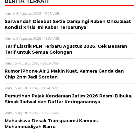
Alamat email tidak akan dipublikasikan. Kolom wajib ditandai *.
Komentar
*
Nama
*