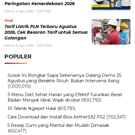
Rabu, 5 Agustus 2026 - 09:29 WIB
Rumor iPhone Air 2 Makin Kuat, Kamera Ganda dan
Chip 2nm Jadi Sorotan
Rabu, 5 Agustus 2026 - 08:48 WIB
Pemutihan Pajak Kendaraan Jatim 2026 Resmi Dibuka,
Simak Jadwal dan Daftar Keringanannya
Rabu, 5 Agustus 2026 - 07:26 WIB
Mahasiswa Desak Transparansi Kampus
Muhammadiyah Barru
BERITA TERBARU
Viral
Sarwendah Disebut Setia Dampingi
Ruben Onsu Saat Kondisi Kritis, Ini
Kabar Terbarunya
Kamis, 6 Agu 2026 - 15:25 WIB
Sejarah