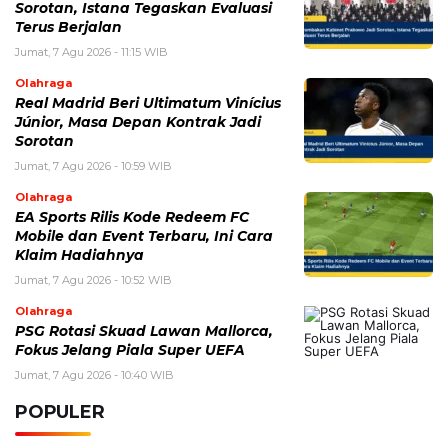
BERITA TERKAIT
Kamis, 6 Agustus 2026 - 15:46 WIB
Kecelakaan Bus ALS Tewaskan Belasan Penumpang,
Polisi Tetapkan Dua Tersangka
Kamis, 6 Agustus 2026 - 15:25 WIB
Sarwendah Disebut Setia Dampingi Ruben Onsu Saat
Kondisi Kritis, Ini Kabar Terbarunya
Kamis, 6 Agustus 2026 - 13:50 WIB
Tarif Listrik PLN Terbaru Agustus 2026, Cek Besaran
Tarif untuk Semua Golongan
Kamis, 6 Agustus 2026 - 13:29 WIB
Beasiswa Bakti BCA 2027 Resmi Dibuka, Cek Syarat,
Manfaat, dan Jadwal Pendaftarannya
Rabu, 5 Agustus 2026 - 09:29 WIB