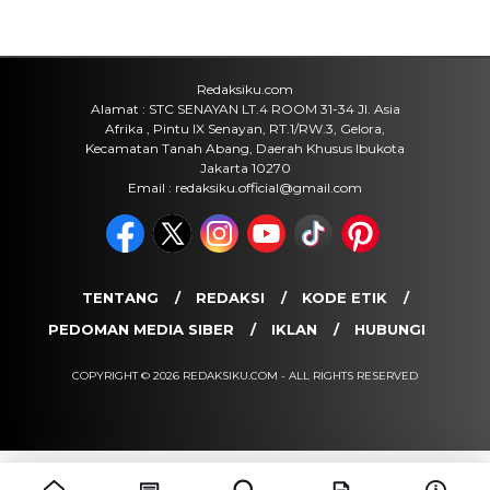
Olahraga
EA Sports Rilis Kode Redeem FC
Mobile dan Event Terbaru, Ini Cara
Klaim Hadiahnya
Jumat, 7 Agu 2026 - 10:52 WIB
Olahraga
PSG Rotasi Skuad Lawan Mallorca,
Fokus Jelang Piala Super UEFA
Jumat, 7 Agu 2026 - 10:40 WIB
POPULER
Sosok Ini Bongkar Siapa Sebenarnya Dalang Demo 25
Agustus yang Berakhir Ricuh: Bukan Intervensi Asing
(1,000,011)
3 Menu Diet Sehat Harian yang Efektif Turunkan Berat
Badan Menjadi Ideal, Wajib dicoba!
(900,794)
10 Teknik Ngepet Halal
(813,793)
Cara Download dan Install Bios AetherSX2 PS2
(702,348)