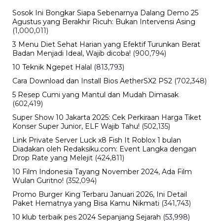
Rumor iPhone Air 2 Makin Kuat, Kamera Ganda dan
Chip 2nm Jadi Sorotan
BERITA TERBARU
Hiburan
Chris Hansen Kembali Jadi Sorotan,
Profil Jurnalis Investigasi di Balik To
Catch a Predator
Jumat, 7 Agu 2026 - 11:23 WIB
Politik
Perombakan Kabinet Prabowo Jadi
Sorotan, Istana Tegaskan Evaluasi
Terus Berjalan
Jumat, 7 Agu 2026 - 11:15 WIB
Olahraga
Real Madrid Beri Ultimatum Vinícius
Júnior, Masa Depan Kontrak Jadi
Sorotan
Jumat, 7 Agu 2026 - 10:59 WIB