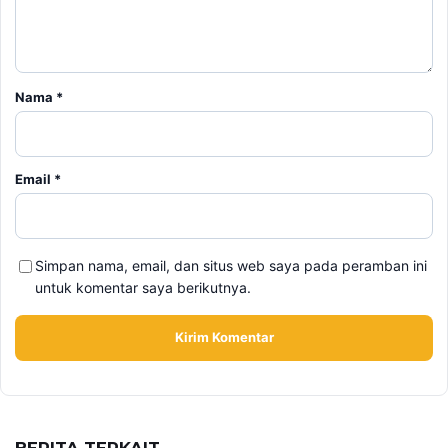
Nama
*
Email
*
Simpan nama, email, dan situs web saya pada peramban ini
untuk komentar saya berikutnya.
BERITA TERKAIT