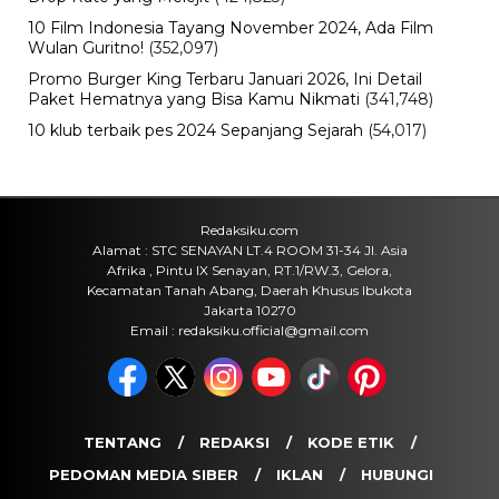
Pendidikan
Tiffney Tyara Setyoko Cetak Sejarah,
Mahasiswi Kedokteran UPH Jadi
Juara 1 PILMAPRES Nasional
Minggu, 9 Agu 2026 - 14:04 WIB
Keuangan
Harga Emas Dunia Berpeluang
Terbang Lagi, Ahli Bidik US$4.493
Pekan Ini
Minggu, 9 Agu 2026 - 13:55 WIB
Politik
RI-UEA Maksimalkan CEPA, Delegasi
Bisnis Emirat Segera Dibawa ke
Indonesia
Minggu, 9 Agu 2026 - 13:43 WIB
POPULER
Sosok Ini Bongkar Siapa Sebenarnya Dalang Demo 25
Agustus yang Berakhir Ricuh: Bukan Intervensi Asing