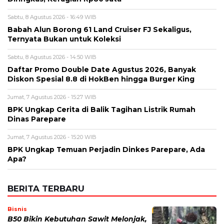
Alamat email tidak akan dipublikasikan. Kolom wajib ditandai *.
Komentar
*
Nama
*
Email
*
Simpan nama, email, dan situs web saya pada peramban ini