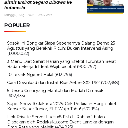
Jumat, 7 Agustus 2026 - 15:27 WIB
BPK Ungkap Cerita di Balik Tagihan Listrik Rumah
Dinas Parepare
Jumat, 7 Agustus 2026 - 15:20 WIB
BPK Ungkap Temuan Perjadin Dinkes Parepare, Ada
Apa?
BERITA TERBARU
Bisnis
B50 Bikin Kebutuhan Sawit Melonjak,
Pemerintah Kejar Produksi CPO
Indonesia
Minggu, 9 Agu 2026 - 14:42 WIB
Bisnis
Baru 2 Tahun Berdiri, Startup Chip AI
OLIX Kini Bernilai Rp60 Triliun
Minggu, 9 Agu 2026 - 14:14 WIB