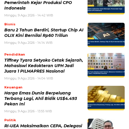
untuk komentar saya berikutnya.
BERITA TERKAIT
Sabtu, 8 Agustus 2026 - 22:27 WIB
Terekam CCTV, 4 Pencuri Kabel Penangkal Petir TVRI
Diringkus, Kerugian Rp80 Juta
Sabtu, 8 Agustus 2026 - 16:49 WIB
Babah Alun Borong 61 Land Cruiser FJ Sekaligus,
Ternyata Bukan untuk Koleksi
Sabtu, 8 Agustus 2026 - 14:50 WIB
Daftar Promo Double Date Agustus 2026, Banyak
Diskon Spesial 8.8 di HokBen hingga Burger King ‎