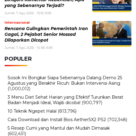
yang Sebenarnya Terjadi?
Jumat, 7 Agu 2026 - 15:16 WIB
Internasional
Rencana Gulingkan Pemerintah Iran
Gagal, 2 Pejabat Senior Mossad
Dilaporkan Dicopot
Jumat, 7 Agu 2026 - 14:56 WIB
POPULER
Sosok Ini Bongkar Siapa Sebenarnya Dalang Demo 25
Agustus yang Berakhir Ricuh: Bukan Intervensi Asing
(1,000,012)
3 Menu Diet Sehat Harian yang Efektif Turunkan Berat
Badan Menjadi Ideal, Wajib dicoba!
(900,797)
10 Teknik Ngepet Halal
(813,796)
Cara Download dan Install Bios AetherSX2 PS2
(702,348)
5 Resep Cumi yang Mantul dan Mudah Dimasak
(602,431)