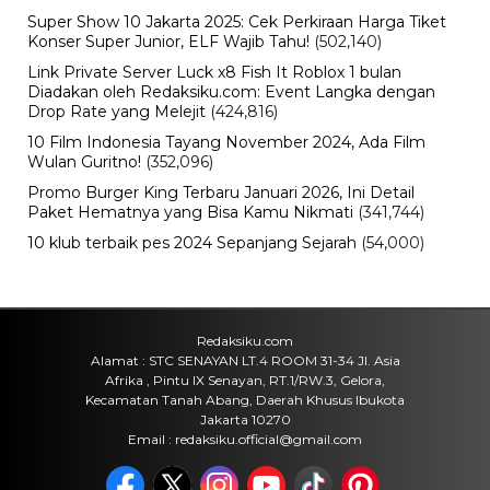
Super Show 10 Jakarta 2025: Cek Perkiraan Harga Tiket
Konser Super Junior, ELF Wajib Tahu!
(502,140)
Link Private Server Luck x8 Fish It Roblox 1 bulan
Diadakan oleh Redaksiku.com: Event Langka dengan
Drop Rate yang Melejit
(424,816)
10 Film Indonesia Tayang November 2024, Ada Film
Wulan Guritno!
(352,096)
Promo Burger King Terbaru Januari 2026, Ini Detail
Paket Hematnya yang Bisa Kamu Nikmati
(341,744)
10 klub terbaik pes 2024 Sepanjang Sejarah
(54,000)
Redaksiku.com
Alamat : STC SENAYAN LT.4 ROOM 31-34 Jl. Asia
Afrika , Pintu IX Senayan, RT.1/RW.3, Gelora,
Kecamatan Tanah Abang, Daerah Khusus Ibukota
Jakarta 10270
Email : redaksiku.official@gmail.com