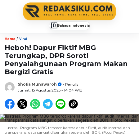
🇮🇩
Bahasa Indonesia
▼
/
Home
Viral
Heboh! Dapur Fiktif MBG
Terungkap, DPR Soroti
Penyalahgunaan Program Makan
Bergizi Gratis
Shofia Munawaroh
- Penulis
Jumat, 15 Agustus 2025
- 14:04 WIB
Ilustrasi. Program MBG tersorot karena dapur fiktif, audit internal dan
transparansi data sangat diperlukan segera oleh BGN. (Foto: Pexels)