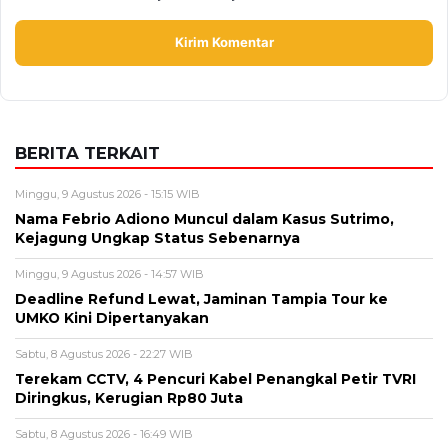
Alamat email tidak akan dipublikasikan. Kolom wajib ditandai *.
Komentar
*