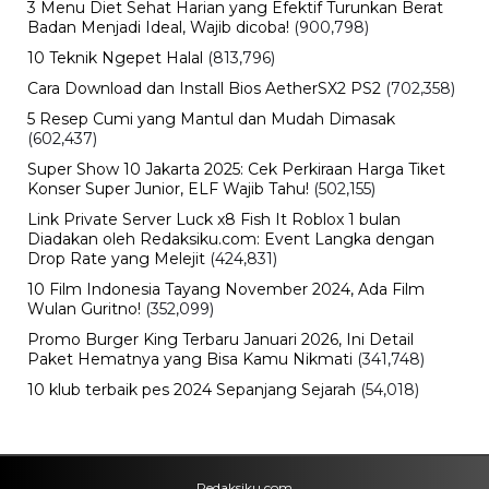
Viral
Nama Febrio Adiono Muncul dalam
Kasus Sutrimo, Kejagung Ungkap
Status Sebenarnya
Minggu, 9 Agu 2026 - 15:15 WIB
Olahraga
Persebaya Juara, Rachmat Irianto
Tak Ikut Pesta dan Kirim Pesan Haru
untuk Mendiang Ayah
Minggu, 9 Agu 2026 - 15:08 WIB
Viral
Deadline Refund Lewat, Jaminan
Tampia Tour ke UMKO Kini
Dipertanyakan
Minggu, 9 Agu 2026 - 14:57 WIB
Bisnis
B50 Bikin Kebutuhan Sawit Melonjak,
Pemerintah Kejar Produksi CPO
Indonesia