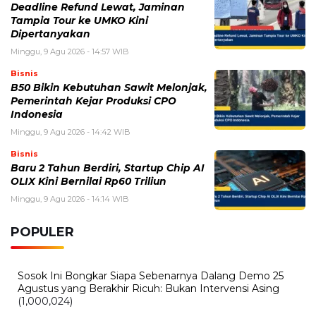
Minggu, 9 Agustus 2026 - 15:15 WIB
Nama Febrio Adiono Muncul dalam Kasus Sutrimo,
Kejagung Ungkap Status Sebenarnya
Minggu, 9 Agustus 2026 - 14:57 WIB
Deadline Refund Lewat, Jaminan Tampia Tour ke
UMKO Kini Dipertanyakan
Sabtu, 8 Agustus 2026 - 22:27 WIB
Terekam CCTV, 4 Pencuri Kabel Penangkal Petir TVRI
Diringkus, Kerugian Rp80 Juta
Sabtu, 8 Agustus 2026 - 16:49 WIB
Babah Alun Borong 61 Land Cruiser FJ Sekaligus,
Ternyata Bukan untuk Koleksi
Sabtu, 8 Agustus 2026 - 14:50 WIB
Daftar Promo Double Date Agustus 2026, Banyak
Diskon Spesial 8.8 di HokBen hingga Burger King ‎
BERITA TERBARU