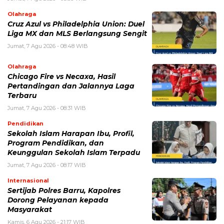
Pertandingan dan Jalannya Laga
Terbaru
Jumat, 7 Agu 2026 - 08:31 WIB
Pendidikan
Sekolah Islam Harapan Ibu, Profil,
Program Pendidikan, dan
Keunggulan Sekolah Islam Terpadu
Jumat, 7 Agu 2026 - 08:17 WIB
Internasional
Sertijab Polres Barru, Kapolres
Dorong Pelayanan kepada
Masyarakat
Kamis, 6 Agu 2026 - 21:17 WIB
POPULER
Sosok Ini Bongkar Siapa Sebenarnya Dalang Demo 25
Agustus yang Berakhir Ricuh: Bukan Intervensi Asing
(1,000,011)
3 Menu Diet Sehat Harian yang Efektif Turunkan Berat