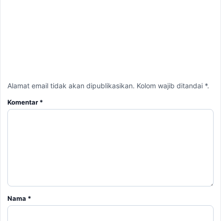
Alamat email tidak akan dipublikasikan. Kolom wajib ditandai *.
Komentar
*
Nama
*
Email
*
Simpan nama, email, dan situs web saya pada peramban ini
untuk komentar saya berikutnya.