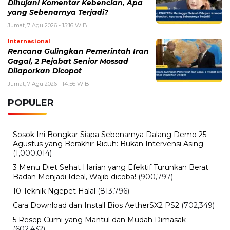
Dihujani Komentar Kebencian, Apa
yang Sebenarnya Terjadi?
Jumat, 7 Agu 2026 - 15:16 WIB
Internasional
Rencana Gulingkan Pemerintah Iran
Gagal, 2 Pejabat Senior Mossad
Dilaporkan Dicopot
Jumat, 7 Agu 2026 - 14:56 WIB
POPULER
Sosok Ini Bongkar Siapa Sebenarnya Dalang Demo 25
Agustus yang Berakhir Ricuh: Bukan Intervensi Asing
(1,000,014)
3 Menu Diet Sehat Harian yang Efektif Turunkan Berat
Badan Menjadi Ideal, Wajib dicoba!
(900,797)
10 Teknik Ngepet Halal
(813,796)
Cara Download dan Install Bios AetherSX2 PS2
(702,349)
5 Resep Cumi yang Mantul dan Mudah Dimasak
(602,432)