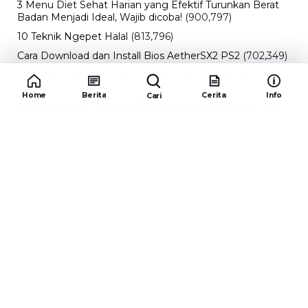
3 Menu Diet Sehat Harian yang Efektif Turunkan Berat
Badan Menjadi Ideal, Wajib dicoba!
(900,797)
10 Teknik Ngepet Halal
(813,796)
Cara Download dan Install Bios AetherSX2 PS2
(702,349)
5 Resep Cumi yang Mantul dan Mudah Dimasak
(602,432)
Home
Berita
Cerita
Info
Cari
Super Show 10 Jakarta 2025: Cek Perkiraan Harga Tiket
Konser Super Junior, ELF Wajib Tahu!
(502,142)
Link Private Server Luck x8 Fish It Roblox 1 bulan
Diadakan oleh Redaksiku.com: Event Langka dengan
Drop Rate yang Melejit
(424,816)
10 Film Indonesia Tayang November 2024, Ada Film
Wulan Guritno!
(352,096)
Promo Burger King Terbaru Januari 2026, Ini Detail
Paket Hematnya yang Bisa Kamu Nikmati
(341,745)
10 klub terbaik pes 2024 Sepanjang Sejarah
(54,000)
Redaksiku.com