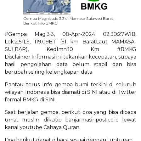
Gempa Magnitudo 3.3 di Mamasa Sulawesi Barat,
Berikut Info BMKG
#Gempa Mag:3.3, 08-Apr-2024 02:30:27WIB,
Lok:2.51LS, 119.09BT (51 km BaratLaut MAMASA-
SULBAR), Kedlmn:10 Km #BMKG
Disclaimer:Informasi ini tekankan kecepatan, supaya
hasil pengolahan data belum stabil dan bisa
berubah seiring kelengkapan data
Pantau terus Info gempa bumi terkini di seluruh
wilayah Indonesia bisa diamati di SINI atau di Twitter
formal BMKG di SINI.
Saat berjalan gempa, berikut doa yang bisa dibaca
umat muslim dikutip banjarmasinpost.co.id lewat
kanal youtube Cahaya Quran.
Doa berikut dapat dibaca sesuai dengan tuntunan