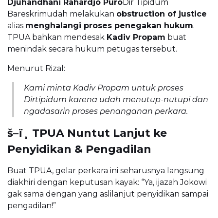
Djuhandhani Rahardjo Puro
Dir Tipidum
Bareskrimudah melakukan
obstruction of justice
alias
menghalangi proses penegakan hukum
.
TPUA bahkan mendesak
Kadiv Propam
buat
menindak secara hukum petugas tersebut.
Menurut Rizal:
Kami minta Kadiv Propam untuk proses
Dirtipidum karena udah menutup-nutupi dan
ngadasarin proses penanganan perkara.
š–ï¸ TPUA Nuntut Lanjut ke
Penyidikan & Pengadilan
Buat TPUA, gelar perkara ini seharusnya langsung
diakhiri dengan keputusan kayak: “Ya, ijazah Jokowi
gak sama dengan yang aslilanjut penyidikan sampai
pengadilan!”