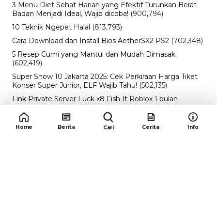
3 Menu Diet Sehat Harian yang Efektif Turunkan Berat
Badan Menjadi Ideal, Wajib dicoba!
(900,794)
10 Teknik Ngepet Halal
(813,793)
Cara Download dan Install Bios AetherSX2 PS2
(702,348)
5 Resep Cumi yang Mantul dan Mudah Dimasak
(602,419)
Super Show 10 Jakarta 2025: Cek Perkiraan Harga Tiket
Konser Super Junior, ELF Wajib Tahu!
(502,135)
Link Private Server Luck x8 Fish It Roblox 1 bulan
Diadakan oleh Redaksiku.com: Event Langka dengan
Drop Rate yang Melejit
(424,811)
Home
Berita
Cerita
Info
Cari
10 Film Indonesia Tayang November 2024, Ada Film
Wulan Guritno!
(352,094)
Promo Burger King Terbaru Januari 2026, Ini Detail
Paket Hematnya yang Bisa Kamu Nikmati
(341,743)
10 klub terbaik pes 2024 Sepanjang Sejarah
(53,998)