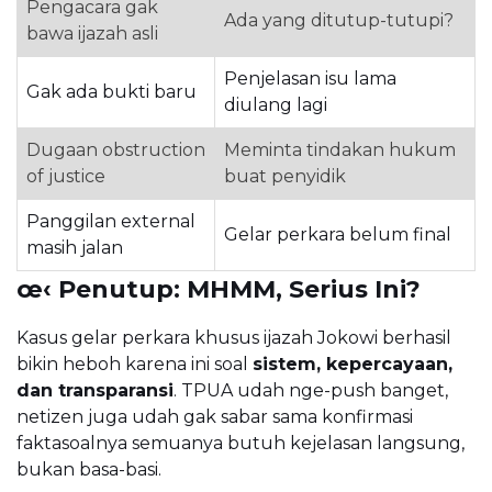
Pengacara gak
Ada yang ditutup-tutupi?
bawa ijazah asli
Penjelasan isu lama
Gak ada bukti baru
diulang lagi
Dugaan obstruction
Meminta tindakan hukum
of justice
buat penyidik
Panggilan external
Gelar perkara belum final
masih jalan
œ‹ Penutup: MHMM, Serius Ini?
Kasus gelar perkara khusus ijazah Jokowi berhasil
bikin heboh karena ini soal
sistem, kepercayaan,
dan transparansi
. TPUA udah nge-push banget,
netizen juga udah gak sabar sama konfirmasi
faktasoalnya semuanya butuh kejelasan langsung,
bukan basa-basi.