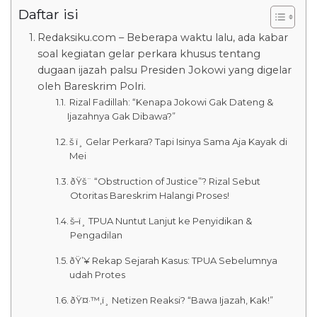
Daftar isi
Redaksiku.com – Beberapa waktu lalu, ada kabar
soal kegiatan gelar perkara khusus tentang
dugaan ijazah palsu Presiden Jokowi yang digelar
oleh Bareskrim Polri.
 Rizal Fadillah: “Kenapa Jokowi Gak Dateng &
Ijazahnya Gak Dibawa?”
š ï¸ Gelar Perkara? Tapi Isinya Sama Aja Kayak di
Mei
ðŸš¨ “Obstruction of Justice”? Rizal Sebut
Otoritas Bareskrim Halangi Proses!
š–ï¸ TPUA Nuntut Lanjut ke Penyidikan &
Pengadilan
ðŸ’¥ Rekap Sejarah Kasus: TPUA Sebelumnya
udah Protes
ðŸ¤·™‚ï¸ Netizen Reaksi? “Bawa Ijazah, Kak!”