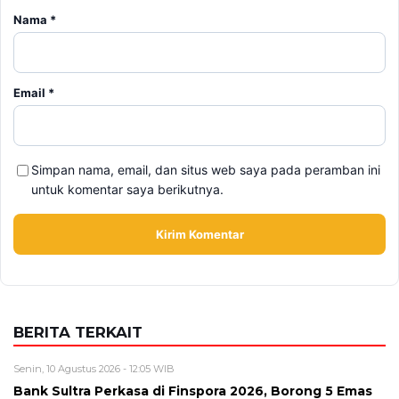
Simpan nama, email, dan situs web saya pada peramban ini
untuk komentar saya berikutnya.
BERITA TERKAIT
Senin, 10 Agustus 2026 - 12:05 WIB
Bank Sultra Perkasa di Finspora 2026, Borong 5 Emas
dan Bawa Pulang Piala Bergilir
Minggu, 9 Agustus 2026 - 14:42 WIB
B50 Bikin Kebutuhan Sawit Melonjak, Pemerintah
Kejar Produksi CPO Indonesia
Minggu, 9 Agustus 2026 - 14:14 WIB