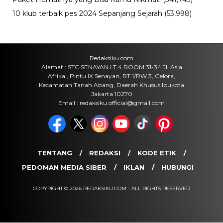
10 klub terbaik pes 2024 Sepanjang Sejarah
(53,998)
Redaksiku.com
Alamat : STC SENAYAN LT.4 ROOM 31-34 Jl. Asia
Afrika , Pintu IX Senayan, RT.1/RW.3, Gelora,
Kecamatan Tanah Abang, Daerah Khusus Ibukota
Jakarta 10270
Email : redaksiku.official@gmail.com
TENTANG
REDAKSI
KODE ETIK
PEDOMAN MEDIA SIBER
IKLAN
HUBUNGI
COPYRIGHT © 2026 REDAKSIKU.COM - ALL RIGHTS RESERVED