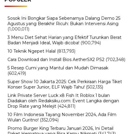
Sosok Ini Bongkar Siapa Sebenarnya Dalang Demo 25
Agustus yang Berakhir Ricuh: Bukan Intervensi Asing
(1,000,011)
3 Menu Diet Sehat Harian yang Efektif Turunkan Berat
Badan Menjadi Ideal, Wajib dicoba!
(900,794)
10 Teknik Ngepet Halal
(813,793)
Cara Download dan Install Bios AetherSX2 PS2
(702,348)
5 Resep Cumi yang Mantul dan Mudah Dimasak
(602,419)
Super Show 10 Jakarta 2025: Cek Perkiraan Harga Tiket
Konser Super Junior, ELF Wajib Tahu!
(502,135)
Link Private Server Luck x8 Fish It Roblox 1 bulan
Diadakan oleh Redaksiku.com: Event Langka dengan
Drop Rate yang Melejit
(424,811)
10 Film Indonesia Tayang November 2024, Ada Film
Wulan Guritno!
(352,094)
Promo Burger King Terbaru Januari 2026, Ini Detail
Paket Hematnya yang Bisa Kamu Nikmati
(341,743)