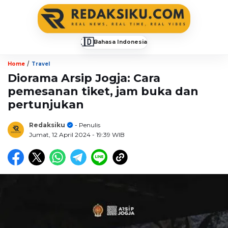
🇮🇩
Bahasa Indonesia
▼
/
Home
Travel
Diorama Arsip Jogja: Cara
pemesanan tiket, jam buka dan
pertunjukan
Redaksiku
- Penulis
Jumat, 12 April 2024
- 19:39 WIB