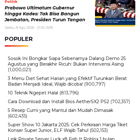
Politik
Prabowo Ultimatum Gubernur
hingga Kades: Tak Bisa Bangun
Jembatan, Presiden Turun Tangan
Sabtu, 8 Agu 2026 - 21:52 WIB
POPULER
Sosok Ini Bongkar Siapa Sebenarnya Dalang Demo 25
Agustus yang Berakhir Ricuh: Bukan Intervensi Asing
(1,000,021)
3 Menu Diet Sehat Harian yang Efektif Turunkan Berat
Badan Menjadi Ideal, Wajib dicoba!
(900,797)
10 Teknik Ngepet Halal
(813,796)
Cara Download dan Install Bios AetherSX2 PS2
(702,357)
5 Resep Cumi yang Mantul dan Mudah Dimasak
(602,435)
Super Show 10 Jakarta 2025: Cek Perkiraan Harga Tiket
Konser Super Junior, ELF Wajib Tahu!
(502,153)
Link Private Server Luck x8 Fish It Roblox 1 bulan