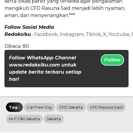
serta lokasi parkir yang tersedia agar pengalaman
mengikuti CFD Rasuna Said menjadi lebih nyaman,
aman, dan menyenangkan.***
Follow Sosial Media
Redaksiku
:
Facebook
,
Instagram
,
Tiktok
,
X
,
Youtube
,
Dibaca:
80
Follow WhatsApp Channel
Follow
www.redaksiku.com untuk
update berita terbaru setiap
hari
Tag :
Car Free Day
CFD Jakarta
CFD Rasuna Said
HUT DKI Jakarta
Jakarta