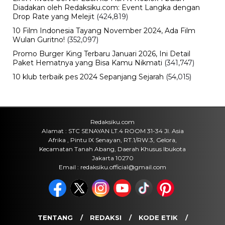
Diadakan oleh Redaksiku.com: Event Langka dengan
Drop Rate yang Melejit
(424,819)
10 Film Indonesia Tayang November 2024, Ada Film
Wulan Guritno!
(352,097)
Promo Burger King Terbaru Januari 2026, Ini Detail
Paket Hematnya yang Bisa Kamu Nikmati
(341,747)
10 klub terbaik pes 2024 Sepanjang Sejarah
(54,015)
Redaksiku.com
Alamat : STC SENAYAN LT.4 ROOM 31-34 Jl. Asia
Afrika , Pintu IX Senayan, RT.1/RW.3, Gelora,
Kecamatan Tanah Abang, Daerah Khusus Ibukota
Jakarta 10270
Email : redaksiku.official@gmail.com
TENTANG
REDAKSI
KODE ETIK