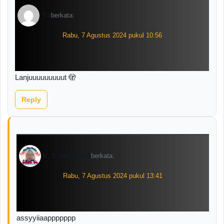
Tia
berkata:
Rabu, 7 Agustus 2024 pukul 10:56
Lanjuuuuuuuuut 🫣
Reply
E. S. Widiastuti
berkata:
Rabu, 7 Agustus 2024 pukul 13:41
assyyiiaappppppp