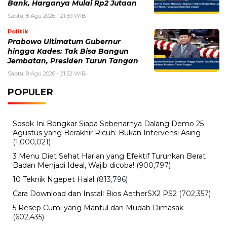
Bank, Harganya Mulai Rp2 Jutaan
Sabtu, 8 Agu 2026 - 21:59 WIB
Politik
Prabowo Ultimatum Gubernur
hingga Kades: Tak Bisa Bangun
Jembatan, Presiden Turun Tangan
Sabtu, 8 Agu 2026 - 21:52 WIB
POPULER
Sosok Ini Bongkar Siapa Sebenarnya Dalang Demo 25
Agustus yang Berakhir Ricuh: Bukan Intervensi Asing
(1,000,021)
3 Menu Diet Sehat Harian yang Efektif Turunkan Berat
Badan Menjadi Ideal, Wajib dicoba!
(900,797)
10 Teknik Ngepet Halal
(813,796)
Cara Download dan Install Bios AetherSX2 PS2
(702,357)
5 Resep Cumi yang Mantul dan Mudah Dimasak
(602,435)