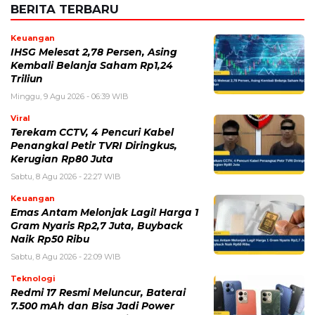
BERITA TERBARU
Keuangan
IHSG Melesat 2,78 Persen, Asing
Kembali Belanja Saham Rp1,24
Triliun
Minggu, 9 Agu 2026 - 06:39 WIB
Viral
Terekam CCTV, 4 Pencuri Kabel
Penangkal Petir TVRI Diringkus,
Kerugian Rp80 Juta
Sabtu, 8 Agu 2026 - 22:27 WIB
Keuangan
Emas Antam Melonjak Lagi! Harga 1
Gram Nyaris Rp2,7 Juta, Buyback
Naik Rp50 Ribu
Sabtu, 8 Agu 2026 - 22:09 WIB
Teknologi
Redmi 17 Resmi Meluncur, Baterai
7.500 mAh dan Bisa Jadi Power