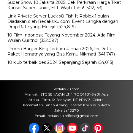
Super Show 10 Jakarta 2025: Cek Perkiraan Harga Tiket
Konser Super Junior, ELF Wajib Tahu!
(502,153)
Link Private Server Luck x8 Fish It Roblox 1 bulan
Diadakan oleh Redaksiku.com: Event Langka dengan
Drop Rate yang Melejit
(424,819)
10 Film Indonesia Tayang November 2024, Ada Film
Wulan Guritno!
(352,097)
Promo Burger King Terbaru Januari 2026, Ini Detail
Paket Hematnya yang Bisa Kamu Nikmati
(341,747)
10 klub terbaik pes 2024 Sepanjang Sejarah
(54,015)
Redaksiku.com
Alamat : STC SENAYAN LT.4 ROOM 31-34 Jl. Asia
Afrika , Pintu IX Senayan, RT.1/RW.3, Gelora,
Kecamatan Tanah Abang, Daerah Khusus Ibukota
Jakarta 10270
Email : redaksiku.official@gmail.com