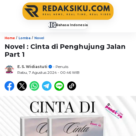
🇮🇩
Bahasa Indonesia
▼
/
/
Home
Lomba
Novel
Novel : Cinta di Penghujung Jalan
Part 1
E. S. Widiastuti
- Penulis
Rabu, 7 Agustus 2024
- 00:46 WIB