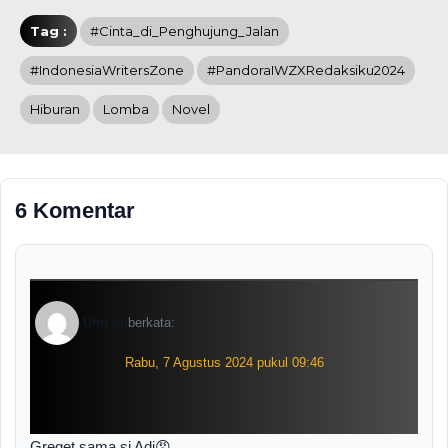
Tag :
#Cinta_di_Penghujung_Jalan
#IndonesiaWritersZone
#PandoraIWZXRedaksiku2024
Hiburan
Lomba
Novel
6 Komentar
Umi Lu
berkata:
Rabu, 7 Agustus 2024 pukul 09:46
Greget sama si Adi😡