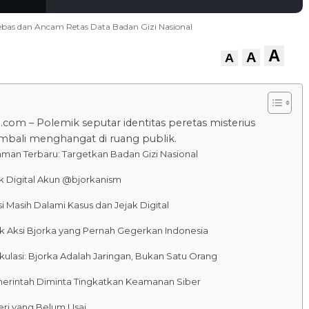
Bebas dan Ancam Retas Data Badan Gizi Nasional
A
A
A
.com – Polemik seputar identitas peretas misterius
mbali menghangat di ruang publik.
man Terbaru: Targetkan Badan Gizi Nasional
k Digital Akun @bjorkanism
si Masih Dalami Kasus dan Jejak Digital
ak Aksi Bjorka yang Pernah Gegerkan Indonesia
ulasi: Bjorka Adalah Jaringan, Bukan Satu Orang
erintah Diminta Tingkatkan Keamanan Siber
eri yang Belum Usai