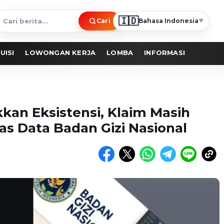
🇮🇩
Cari
Bahasa Indonesia
▼
ari
erita
UISI
LOWONGAN KERJA
LOMBA
INFORMASI
kan Eksistensi, Klaim Masih
s Data Badan Gizi Nasional