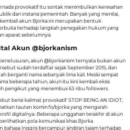
nada provokatif itu sontak menimbulkan keresahan
ublik dan instansi pemerintah. Banyak yang menilai,
embali akun Bjorka ini merupakan bentuk
terbuka terhadap langkah penegakan hukum yang
an aparat sebelumnya.
gital Akun @bjorkanism
penelusuran, akun @bjorkanism ternyata bukan akun
rsebut sudah terdaftar sejak September 2015, dan
elah berganti nama sebanyak lima kali. Meski sempat
lama beberapa tahun, akun itu kini kembali eksis
h pengikut yang menembus 63 ribu followers.
ebut berisi kalimat provokatif: STOP BEING AN IDIOT,
atkan tautan komin.fo/bjorka yang mengarah
rofil digitalnya. Beberapa unggahan terakhir di akun
erlihatkan pola komunikasi khas Bjorka
bahasa Inggris bercampur sindiran tajam terhadap