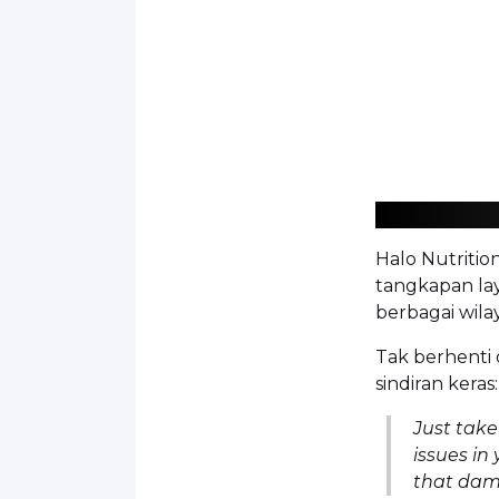
Halo Nutrition
tangkapan la
berbagai wila
Tak berhenti 
sindiran keras:
Just take
issues in
that dam