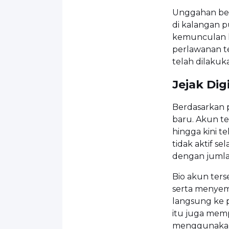
Unggahan ber
di kalangan p
kemunculan k
perlawanan 
telah dilakuk
Jejak Di
Berdasarkan 
baru. Akun te
hingga kini t
tidak aktif se
dengan jumla
Bio akun ters
serta menyem
langsung ke p
itu juga memp
menggunakan 