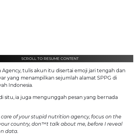
SCROLL TO RESUME CONTENT
 Agency, tulis akun itu disertai emoji jari tengah dan
yar yang menampilkan sejumlah alamat SPPG di
yah Indonesia.
di situ, ia juga mengunggah pesan yang bernada
 care of your stupid nutrition agency, focus on the
 your country, don™t talk about me, before I reveal
n data.