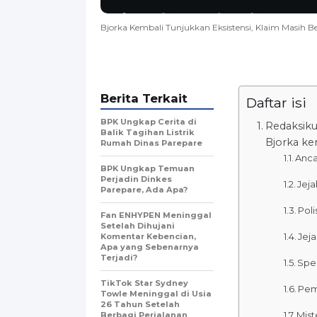
Bjorka Kembali Tunjukkan Eksistensi, Klaim Masih 
Berita Terkait
Daftar isi
BPK Ungkap Cerita di
Redaksiku
Balik Tagihan Listrik
Bjorka ke
Rumah Dinas Parepare
Anca
BPK Ungkap Temuan
Perjadin Dinkes
Jeja
Parepare, Ada Apa?
Poli
Fan ENHYPEN Meninggal
Setelah Dihujani
Jej
Komentar Kebencian,
Apa yang Sebenarnya
Terjadi?
Spek
TikTok Star Sydney
Pem
Towle Meninggal di Usia
26 Tahun Setelah
Mist
Berbagi Perjalanan