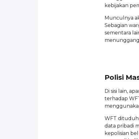
kebijakan peme
Munculnya ak
Sebagian warg
sementara la
menunggangi 
Polisi Ma
Di sisi lain, 
terhadap WFT
menggunakan i
WFT dituduh t
data pribadi 
kepolisian b