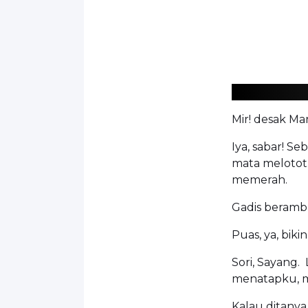
Mir! desak Mar
Iya, sabar! S
mata melotot
memerah.
Gadis berambu
Puas, ya, biki
Sori, Sayang.
menatapku, 
Kalau ditanya