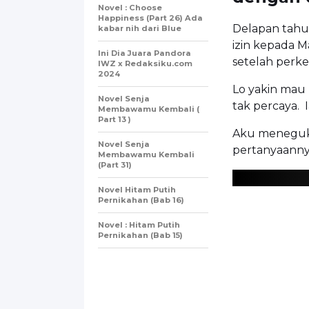
Novel : Choose
Happiness (Part 26) Ada
Delapan tahun
kabar nih dari Blue
izin kepada 
Ini Dia Juara Pandora
setelah perke
IWZ x Redaksiku.com
2024
Lo yakin mau 
Novel Senja
tak percaya.
Membawamu Kembali (
Part 13 )
Aku meneguk 
Novel Senja
pertanyaanny
Membawamu Kembali
(Part 31)
Novel Hitam Putih
Pernikahan (Bab 16)
Novel : Hitam Putih
Pernikahan (Bab 15)