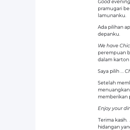
Good evening
pramugari be
lamunanku.
Ada pilihan a
depanku.
We have Chic
perempuan b
dalam karton 
Saya pilih …
C
Setelah memb
menuangkan ai
memberikan 
Enjoy your di
Terima kasih
hidangan yang