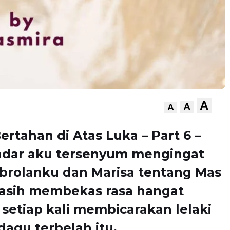
A
A
A
Bertahan di Atas Luka – Part 6 –
adar aku tersenyum mengingat
brolanku dan Marisa tentang Mas
asih membekas rasa hangat
setiap kali membicarakan lelaki
agu terbelah itu.