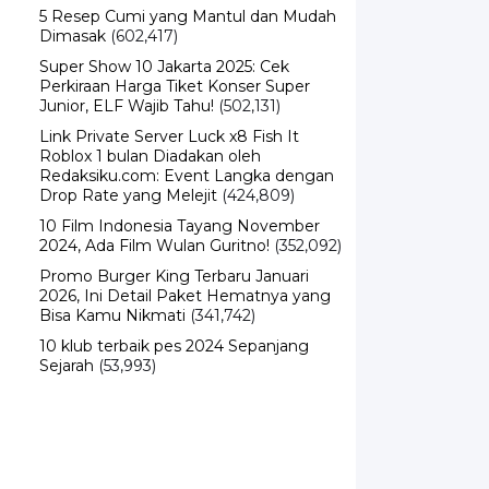
Dimasak
(602,417)
Super Show 10 Jakarta 2025: Cek
Perkiraan Harga Tiket Konser Super
Junior, ELF Wajib Tahu!
(502,131)
Link Private Server Luck x8 Fish It
Roblox 1 bulan Diadakan oleh
Redaksiku.com: Event Langka dengan
Drop Rate yang Melejit
(424,809)
10 Film Indonesia Tayang November
2024, Ada Film Wulan Guritno!
(352,092)
Promo Burger King Terbaru Januari
2026, Ini Detail Paket Hematnya yang
Bisa Kamu Nikmati
(341,742)
10 klub terbaik pes 2024 Sepanjang
Sejarah
(53,993)