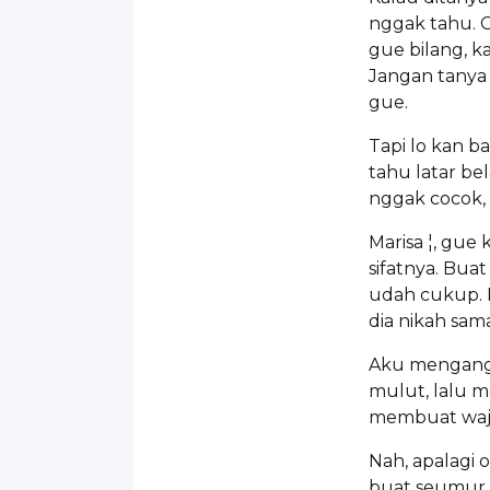
nggak tahu. 
gue bilang, 
Jangan tanya 
gue.
Tapi lo kan ba
tahu latar be
nggak cocok,
Marisa ¦, gue
sifatnya. Bua
udah cukup. 
dia nikah sam
Aku mengangk
mulut, lalu 
membuat waja
Nah, apalagi 
buat seumur h