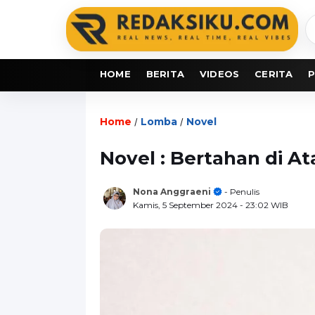
C
b
HOME
BERITA
VIDEOS
CERITA
P
Home
Lomba
Novel
/
/
Novel : Bertahan di At
Nona Anggraeni
- Penulis
Kamis, 5 September 2024
- 23:02 WIB