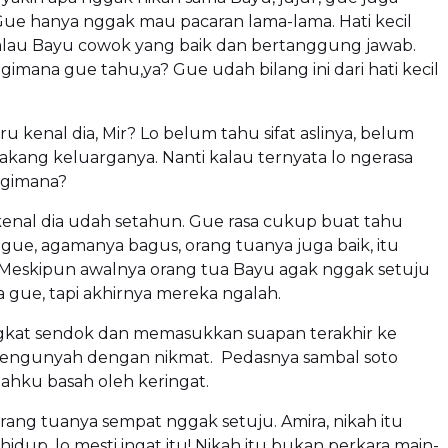
Gue hanya nggak mau pacaran lama-lama. Hati kecil
kalau Bayu cowok yang baik dan bertanggung jawab.
gimana gue tahu,ya? Gue udah bilang ini dari hati kecil
ru kenal dia, Mir? Lo belum tahu sifat aslinya, belum
lakang keluarganya. Nanti kalau ternyata lo ngerasa
 gimana?
 kenal dia udah setahun. Gue rasa cukup buat tahu
t gue, agamanya bagus, orang tuanya juga baik, itu
Meskipun awalnya orang tua Bayu agak nggak setuju
a gue, tapi akhirnya mereka ngalah.
at sendok dan memasukkan suapan terakhir ke
mengunyah dengan nikmat. Pedasnya sambal soto
hku basah oleh keringat.
orang tuanya sempat nggak setuju. Amira, nikah itu
idup, lo mesti ingat itu! Nikah itu bukan perkara main-