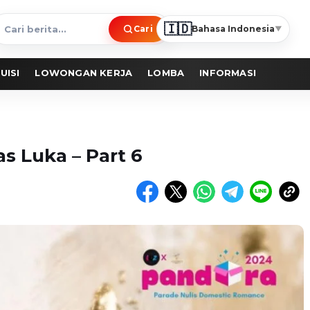
🇮🇩
Cari
Bahasa Indonesia
▼
ari
erita
UISI
LOWONGAN KERJA
LOMBA
INFORMASI
as Luka – Part 6