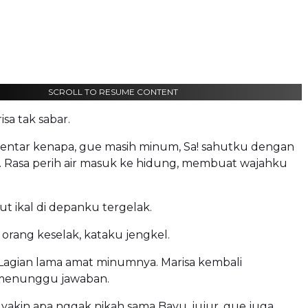
SCROLL TO RESUME CONTENT
isa tak sabar.
ebentar kenapa, gue masih minum, Sa! sahutku dengan
. Rasa perih air masuk ke hidung, membuat wajahku
t ikal di depanku tergelak.
n orang keselak, kataku jengkel.
 Lagian lama amat minumnya. Marisa kembali
menunggu jawaban.
 yakin apa nggak nikah sama Bayu, jujur, gue juga