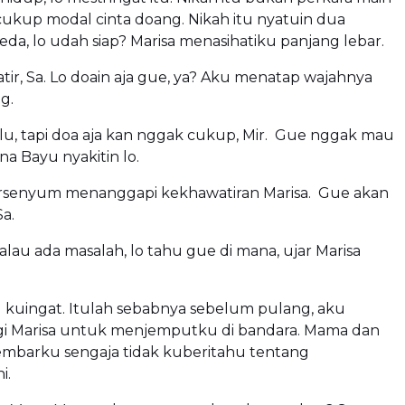
ukup modal cinta doang. Nikah itu nyatuin dua
da, lo udah siap? Marisa menasihatiku panjang lebar.
ir, Sa. Lo doain aja gue, ya? Aku menatap wajahnya
g.
lu, tapi doa aja kan nggak cukup, Mir. Gue nggak mau
na Bayu nyakitin lo.
rsenyum menanggapi kekhawatiran Marisa. Gue akan
Sa.
! Kalau ada masalah, lo tahu gue di mana, ujar Marisa
alu kuingat. Itulah sebabnya sebelum pulang, aku
 Marisa untuk menjemputku di bandara. Mama dan
embarku sengaja tidak kuberitahu tentang
i.