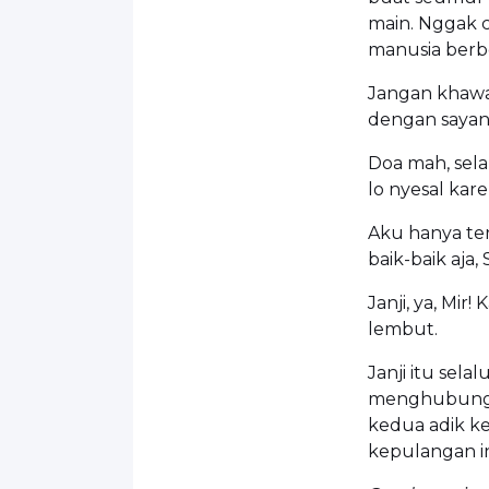
main. Nggak c
manusia berbe
Jangan khawat
dengan sayan
Doa mah, sela
lo nyesal kare
Aku hanya te
baik-baik aja, 
Janji, ya, Mir
lembut.
Janji itu sel
menghubungi
kedua adik k
kepulangan in