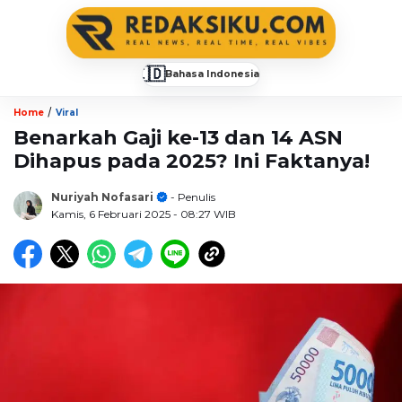
🇮🇩
Bahasa Indonesia
▼
/
Home
Viral
Benarkah Gaji ke-13 dan 14 ASN
Dihapus pada 2025? Ini Faktanya!
Nuriyah Nofasari
- Penulis
Kamis, 6 Februari 2025
- 08:27 WIB