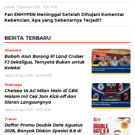
Otomotif
Babah Alun Borong 61 Land Cruiser
FJ Sekaligus, Ternyata Bukan untuk
Koleksi
Sabtu, 8 Agu 2026 - 16:49 WIB
Olahraga
Chelsea Vs AC Milan Main di GBK
Malam Ini! Cek Jam Kick-off dan
Siaran Langsungnya
Sabtu, 8 Agu 2026 - 16:00 WIB
Travel
Daftar Promo Double Date Agustus
2026, Banyak Diskon Spesial 8.8 di
HokBen hingga Burger King ‎
Sabtu, 8 Agu 2026 - 14:50 WIB
Bencana
Pasar Teluk Dalam Banjarmasin
Terbakar, Api Berawal dari Warung
dan Hanguskan Belasan Kios