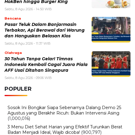
Sabtu, 8 Agu 2026 - 11:37 WIB
Olahraga
30 Tahun Tanpa Gelar! Timnas
Indonesia Kembali Gagal Juara Piala
AFF Usai Ditahan Singapura
Sabtu, 8 Agu 2026 - 09:06 WIB
POPULER
Sosok Ini Bongkar Siapa Sebenarnya Dalang Demo 25
Agustus yang Berakhir Ricuh: Bukan Intervensi Asing
(1,000,016)
3 Menu Diet Sehat Harian yang Efektif Turunkan Berat
Badan Menjadi Ideal, Wajib dicoba!
(900,797)
10 Teknik Ngepet Halal
(813,796)
Cara Download dan Install Bios AetherSX2 PS2
(702,352)
5 Resep Cumi yang Mantul dan Mudah Dimasak
(602,433)
Super Show 10 Jakarta 2025: Cek Perkiraan Harga Tiket
Konser Super Junior, ELF Wajib Tahu!
(502,146)