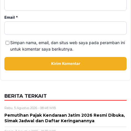
Simpan nama, email, dan situs web saya pada peramban ini
untuk komentar saya berikutnya.
BERITA TERKAIT
Rabu, 5 Agustus 2026 - 08:48 WIB
Pemutihan Pajak Kendaraan Jatim 2026 Resmi Dibuka,
Simak Jadwal dan Daftar Keringanannya
Senin, 3 Agustus 2026 - 10:39 WIB
Pameran Otomotif 2026 Terbaru, Jadwal, Mobil Baru,
dan Tren Kendaraan Masa Depan
Minggu, 2 Agustus 2026 - 11:00 WIB
Shuttle Bus GIIAS 2026 Hadir dengan 3 Pick Up Point
Baru untuk Akhir Pekan, Cek Rute Detailnya