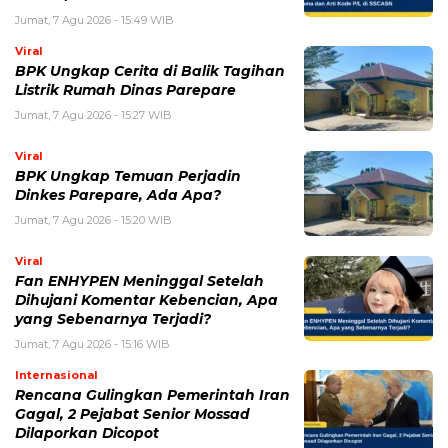
Viral
BPK Ungkap Temuan Perjadin
Dinkes Parepare, Ada Apa?
Jumat, 7 Agu 2026 - 15:20 WIB
Viral
Fan ENHYPEN Meninggal Setelah
Dihujani Komentar Kebencian, Apa
yang Sebenarnya Terjadi?
Jumat, 7 Agu 2026 - 15:16 WIB
Internasional
Rencana Gulingkan Pemerintah Iran
Gagal, 2 Pejabat Senior Mossad
Dilaporkan Dicopot
Jumat, 7 Agu 2026 - 14:56 WIB
POPULER
Sosok Ini Bongkar Siapa Sebenarnya Dalang Demo 25
Agustus yang Berakhir Ricuh: Bukan Intervensi Asing