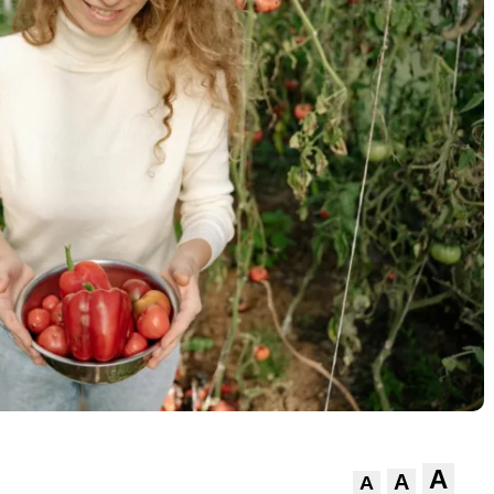
A
A
A