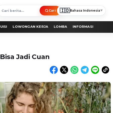
🇮🇩
Cari
Bahasa Indonesia
▼
ari
erita
UISI
LOWONGAN KERJA
LOMBA
INFORMASI
Bisa Jadi Cuan