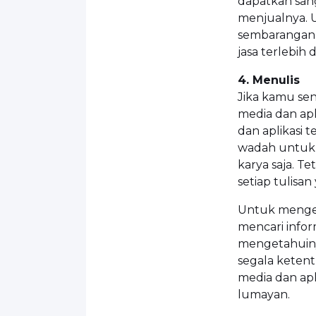
dapatkan san
menjualnya. 
sembarangan 
jasa terlebih 
4. Menulis
Jika kamu sen
media dan apl
dan aplikasi 
wadah untuk 
karya saja. T
setiap tulisa
Untuk mengeta
mencari infor
mengetahuiny
segala ketent
media dan ap
lumayan.