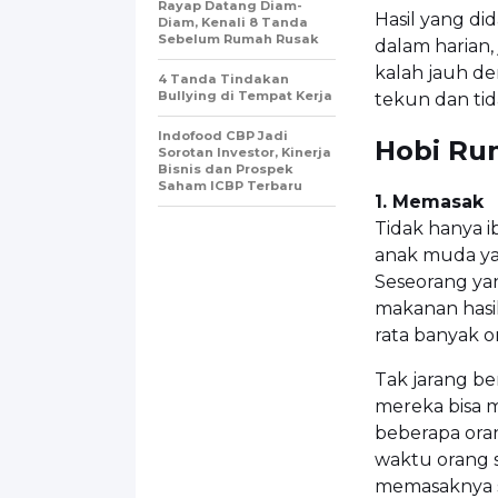
Rayap Datang Diam-
Hasil yang di
Diam, Kenali 8 Tanda
Sebelum Rumah Rusak
dalam harian,
kalah jauh de
4 Tanda Tindakan
Bullying di Tempat Kerja
tekun dan ti
Indofood CBP Jadi
Hobi Ru
Sorotan Investor, Kinerja
Bisnis dan Prospek
Saham ICBP Terbaru
1. Memasak
Tidak hanya 
anak muda ya
Seseorang ya
makanan hasil
rata banyak 
Tak jarang be
mereka bisa 
beberapa ora
waktu orang 
memasaknya s