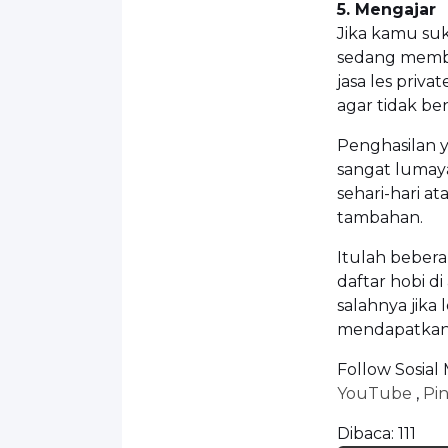
5. Mengajar
Jika kamu su
sedang memb
jasa les priv
agar tidak b
Penghasilan y
sangat luma
sehari-hari 
tambahan.
Itulah bebera
daftar hobi di
salahnya jika
mendapatkan
Follow Sosial
YouTube
,
Pin
Dibaca:
111