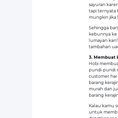
sayuran kare
tapi ternyata
mungkin jika 
Sehingga ban
kebunnya ke t
lumayan kan?
tambahan uan
3. Membuat 
Hobi membua
pundi-pundi 
customer haru
barang keraji
murah dan jug
barang keraji
Kalau kamu s
untuk membua