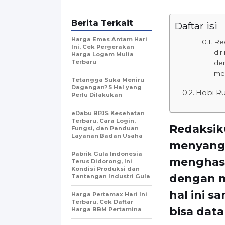
Berita Terkait
Daftar isi
Harga Emas Antam Hari
Re
Ini, Cek Pergerakan
dir
Harga Logam Mulia
Terbaru
den
men
Tetangga Suka Meniru
Dagangan? 5 Hal yang
Hobi Ru
Perlu Dilakukan
eDabu BPJS Kesehatan
Terbaru, Cara Login,
Redaksik
Fungsi, dan Panduan
Layanan Badan Usaha
menyangk
Pabrik Gula Indonesia
menghasi
Terus Didorong, Ini
Kondisi Produksi dan
dengan m
Tantangan Industri Gula
hal ini 
Harga Pertamax Hari Ini
Terbaru, Cek Daftar
bisa data
Harga BBM Pertamina