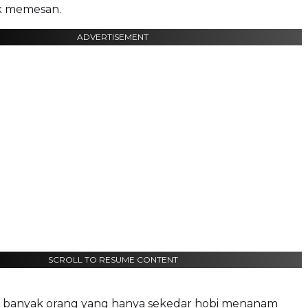
k memesan.
ADVERTISEMENT
SCROLL TO RESUME CONTENT
 banyak orang yang hanya sekedar hobi menanam