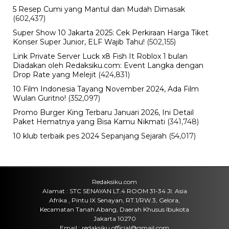
5 Resep Cumi yang Mantul dan Mudah Dimasak
(602,437)
Super Show 10 Jakarta 2025: Cek Perkiraan Harga Tiket
Konser Super Junior, ELF Wajib Tahu!
(502,155)
Link Private Server Luck x8 Fish It Roblox 1 bulan
Diadakan oleh Redaksiku.com: Event Langka dengan
Drop Rate yang Melejit
(424,831)
10 Film Indonesia Tayang November 2024, Ada Film
Wulan Guritno!
(352,097)
Promo Burger King Terbaru Januari 2026, Ini Detail
Paket Hematnya yang Bisa Kamu Nikmati
(341,748)
10 klub terbaik pes 2024 Sepanjang Sejarah
(54,017)
Redaksiku.com
Alamat : STC SENAYAN LT.4 ROOM 31-34 Jl. Asia
Afrika , Pintu IX Senayan, RT.1/RW.3, Gelora,
Kecamatan Tanah Abang, Daerah Khusus Ibukota
Jakarta 10270
Email : redaksiku.official@gmail.com