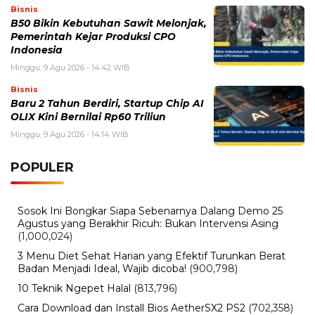
Bisnis
B50 Bikin Kebutuhan Sawit Melonjak,
Pemerintah Kejar Produksi CPO
Indonesia
Minggu, 9 Agu 2026 - 14:42 WIB
Bisnis
Baru 2 Tahun Berdiri, Startup Chip AI
OLIX Kini Bernilai Rp60 Triliun
Minggu, 9 Agu 2026 - 14:14 WIB
POPULER
Sosok Ini Bongkar Siapa Sebenarnya Dalang Demo 25
Agustus yang Berakhir Ricuh: Bukan Intervensi Asing
(1,000,024)
3 Menu Diet Sehat Harian yang Efektif Turunkan Berat
Badan Menjadi Ideal, Wajib dicoba!
(900,798)
10 Teknik Ngepet Halal
(813,796)
Cara Download dan Install Bios AetherSX2 PS2
(702,358)