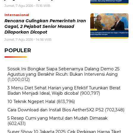
Selasa, 4 Agustus 2026 - 11:12 WIB
eDabu BPJS Kesehatan Terbaru, Cara Login, Fungsi,
dan Panduan Layanan Badan Usaha
Selasa, 4 Agustus 2026 - 09:42 WIB
Pabrik Gula Indonesia Terus Didorong, Ini Kondisi
Produksi dan Tantangan Industri Gula
Sabtu, 1 Agustus 2026 - 09:37 WIB
Harga Pertamax Hari Ini Terbaru, Cek Daftar Harga
BBM Pertamina
BERITA TERBARU
Pendidikan
Hasil PPPK Sekolah Rakyat 2026
Sudah Keluar, Cek Nama dan Arti
Kode P/L di SSCASN
Jumat, 7 Agu 2026 - 15:49 WIB
Viral