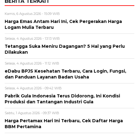
Alamat email tidak akan dipublikasikan. Kolom wajib ditandai *.
Komentar
*
Nama
*