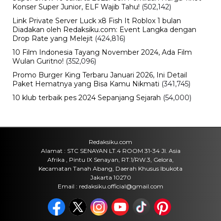
BPK Ungkap Cerita di Balik Tagihan
Listrik Rumah Dinas Parepare
Jumat, 7 Agu 2026 - 15:27 WIB
Viral
BPK Ungkap Temuan Perjadin
Dinkes Parepare, Ada Apa?
Jumat, 7 Agu 2026 - 15:20 WIB
Viral
Fan ENHYPEN Meninggal Setelah
Dihujani Komentar Kebencian, Apa
yang Sebenarnya Terjadi?
Jumat, 7 Agu 2026 - 15:16 WIB
Internasional
Rencana Gulingkan Pemerintah Iran
Gagal, 2 Pejabat Senior Mossad
Dilaporkan Dicopot
Jumat, 7 Agu 2026 - 14:56 WIB
POPULER