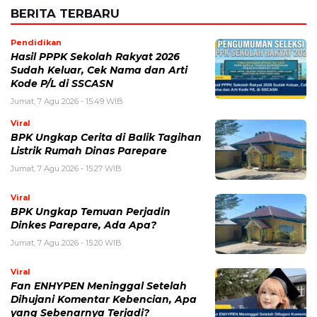
Email
*
Simpan nama, email, dan situs web saya pada peramban ini
untuk komentar saya berikutnya.
BERITA TERKAIT
Kamis, 6 Agustus 2026 - 15:09 WIB
Harga Emas Antam Hari Ini, Cek Pergerakan Harga
Logam Mulia Terbaru
Selasa, 4 Agustus 2026 - 13:13 WIB
Tetangga Suka Meniru Dagangan? 5 Hal yang Perlu
Dilakukan