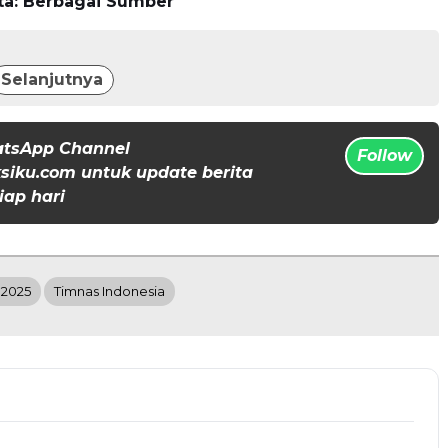
ta: Berbagai Sumber
Selanjutnya
atsApp Channel
Follow
iku.com untuk update berita
iap hari
 2025
Timnas Indonesia