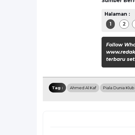
Sumber Beri
Halaman :
1
2
Follow Wh
www.redaks
terbaru set
Tag :
Ahmed Al Kaf
Piala Dunia Klub