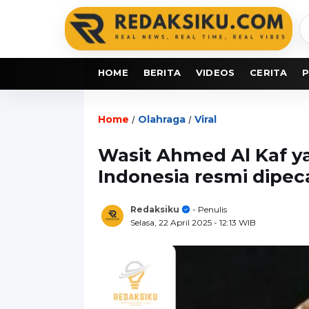
C
b
HOME
BERITA
VIDEOS
CERITA
P
Home
Olahraga
Viral
/
/
Wasit Ahmed Al Kaf 
Indonesia resmi dipeca
Redaksiku
- Penulis
Selasa, 22 April 2025
- 12:13 WIB