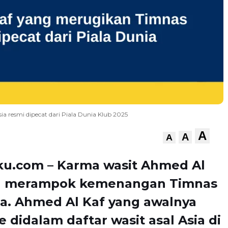
a resmi dipecat dari Piala Dunia Klub 2025
A
A
A
ku.com – Karma wasit Ahmed Al
g merampok kemenangan Timnas
a. Ahmed Al Kaf yang awalnya
 didalam daftar wasit asal Asia di