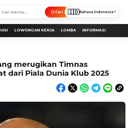
🇮🇩
Cari
Bahasa Indonesia
▼
ari
erita
UISI
LOWONGAN KERJA
LOMBA
INFORMASI
yang merugikan Timnas
t dari Piala Dunia Klub 2025