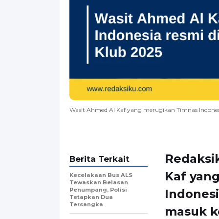
Wasit Ahmed Al Kaf yang merugikan Timnas Indonesi
Redaksi
Berita Terkait
Kaf yan
Kecelakaan Bus ALS
Tewaskan Belasan
Penumpang, Polisi
Indonesi
Tetapkan Dua
Tersangka
masuk ke