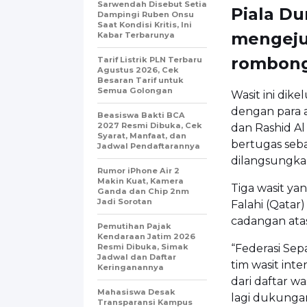
Sarwendah Disebut Setia
Piala Du
Dampingi Ruben Onsu
Saat Kondisi Kritis, Ini
mengeju
Kabar Terbarunya
rombong
Tarif Listrik PLN Terbaru
Agustus 2026, Cek
Besaran Tarif untuk
Semua Golongan
Wasit ini dike
dengan para a
Beasiswa Bakti BCA
2027 Resmi Dibuka, Cek
dan Rashid Al 
Syarat, Manfaat, dan
bertugas seba
Jadwal Pendaftarannya
dilangsungkan
Rumor iPhone Air 2
Makin Kuat, Kamera
Tiga wasit ya
Ganda dan Chip 2nm
Jadi Sorotan
Falahi (Qatar)
cadangan atas
Pemutihan Pajak
Kendaraan Jatim 2026
Resmi Dibuka, Simak
“Federasi Se
Jadwal dan Daftar
tim wasit int
Keringanannya
dari daftar w
Mahasiswa Desak
lagi dukunga
Transparansi Kampus