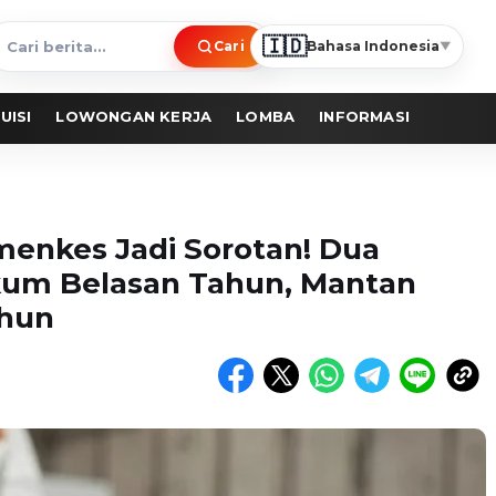
🇮🇩
Cari
Bahasa Indonesia
▼
ari
erita
UISI
LOWONGAN KERJA
LOMBA
INFORMASI
menkes Jadi Sorotan! Dua
kum Belasan Tahun, Mantan
ahun