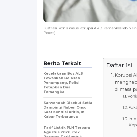
Ilustrasi. Vonis kasus Korupsi APD Kemenkes lebih ri
Pexels)
Berita Terkait
Daftar isi
Kecelakaan Bus ALS
Korupsi A
Tewaskan Belasan
mengheboh
Penumpang, Polisi
Tetapkan Dua
di masa p
Tersangka
Voni
Sarwendah Disebut Setia
Fak
Dampingi Ruben Onsu
Saat Kondisi Kritis, Ini
Kabar Terbarunya
Imp
Kep
Tarif Listrik PLN Terbaru
Agustus 2026, Cek
Besaran Tarif untuk