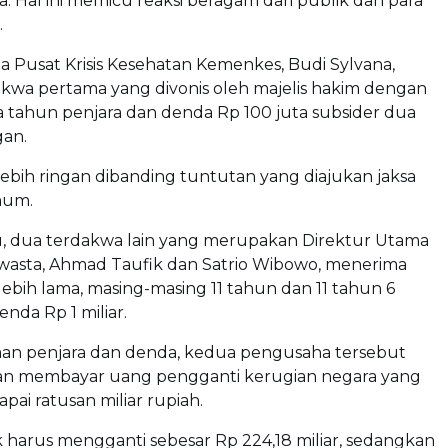
a. Hal ini memicu reaksi beragam dari publik dan para
.
 Pusat Krisis Kesehatan Kemenkes, Budi Sylvana,
akwa pertama yang divonis oleh majelis hakim dengan
 tahun penjara dan denda Rp 100 juta subsider dua
an.
h lebih ringan dibanding tuntutan yang diajukan jaksa
mum.
u, dua terdakwa lain yang merupakan Direktur Utama
wasta, Ahmad Taufik dan Satrio Wibowo, menerima
 lebih lama, masing-masing 11 tahun dan 11 tahun 6
enda Rp 1 miliar.
an penjara dan denda, kedua pengusaha tersebut
kan membayar uang pengganti kerugian negara yang
pai ratusan miliar rupiah.
harus mengganti sebesar Rp 224,18 miliar, sedangkan