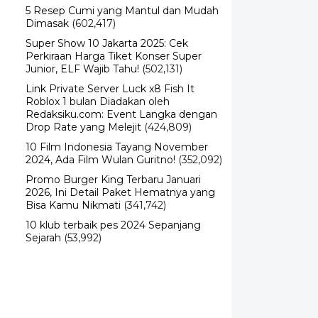
5 Resep Cumi yang Mantul dan Mudah
Dimasak
(602,417)
Super Show 10 Jakarta 2025: Cek
Perkiraan Harga Tiket Konser Super
Junior, ELF Wajib Tahu!
(502,131)
Link Private Server Luck x8 Fish It
Roblox 1 bulan Diadakan oleh
Redaksiku.com: Event Langka dengan
Drop Rate yang Melejit
(424,809)
10 Film Indonesia Tayang November
2024, Ada Film Wulan Guritno!
(352,092)
Promo Burger King Terbaru Januari
2026, Ini Detail Paket Hematnya yang
Bisa Kamu Nikmati
(341,742)
10 klub terbaik pes 2024 Sepanjang
Sejarah
(53,992)