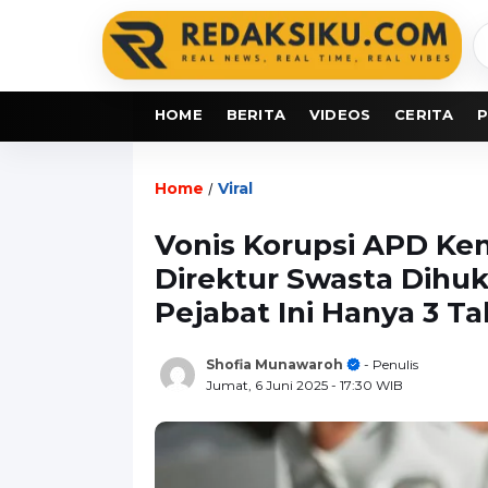
C
b
HOME
BERITA
VIDEOS
CERITA
P
Home
Viral
/
Vonis Korupsi APD Ke
Direktur Swasta Dihu
Pejabat Ini Hanya 3 T
Shofia Munawaroh
- Penulis
Jumat, 6 Juni 2025
- 17:30 WIB