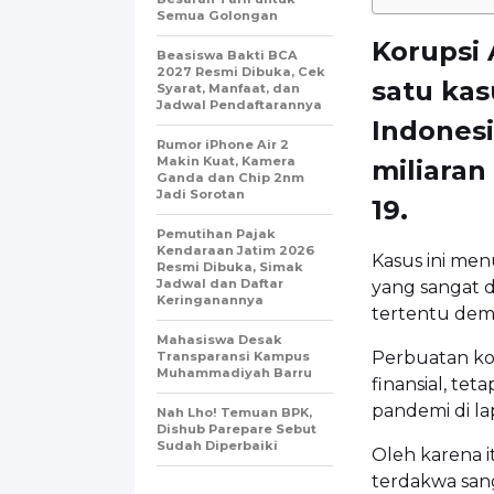
Semua Golongan
Korupsi
Beasiswa Bakti BCA
2027 Resmi Dibuka, Cek
satu ka
Syarat, Manfaat, dan
Jadwal Pendaftarannya
Indones
Rumor iPhone Air 2
Makin Kuat, Kamera
miliaran
Ganda dan Chip 2nm
Jadi Sorotan
19.
Pemutihan Pajak
Kendaraan Jatim 2026
Kasus ini me
Resmi Dibuka, Simak
Jadwal dan Daftar
yang sangat 
Keringanannya
tertentu dem
Mahasiswa Desak
Perbuatan ko
Transparansi Kampus
Muhammadiyah Barru
finansial, te
pandemi di l
Nah Lho! Temuan BPK,
Dishub Parepare Sebut
Sudah Diperbaiki
Oleh karena i
terdakwa san