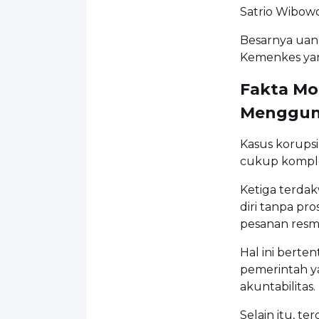
Satrio Wibowo
Besarnya uan
Kemenkes ya
Fakta Mo
Menggun
Kasus korup
cukup komple
Ketiga terda
diri tanpa pr
pesanan resm
Hal ini bert
pemerintah y
akuntabilitas.
Selain itu, t