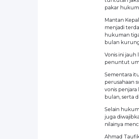
tuntutan jaks
pakar hukum
Mantan Kepala
menjadi terd
hukuman tiga
bulan kurung
Vonis ini jau
penuntut u
Sementara it
perusahaan s
vonis penjara
bulan, serta d
Selain hukum
juga diwajib
nilainya menca
Ahmad Taufik 