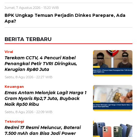
Viral
Terekam CCTV, 4 Pencuri Kabel
Penangkal Petir TVRI Diringkus,
Kerugian Rp80 Juta
Sabtu, 8 Agu 2026 - 22:27 WIB
Keuangan
Emas Antam Melonjak Lagi! Harga 1
Gram Nyaris Rp2,7 Juta, Buyback
Naik Rp50 Ribu
Sabtu, 8 Agu 2026 - 22:09 WIB
Teknologi
Redmi 17 Resmi Meluncur, Baterai
7.500 mAh dan Bisa Jadi Power
Bank, Harganya Mulai Rp2 Jutaan
Sabtu, 8 Agu 2026 - 21:59 WIB
Politik
Prabowo Ultimatum Gubernur
hingga Kades: Tak Bisa Bangun
Jembatan, Presiden Turun Tangan
Sabtu, 8 Agu 2026 - 21:52 WIB