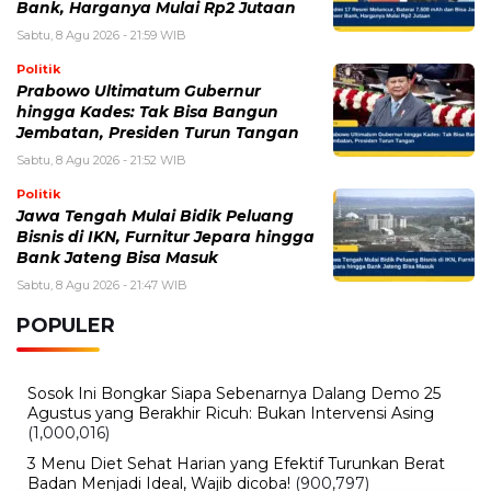
Politik
Jawa Tengah Mulai Bidik Peluang
Bisnis di IKN, Furnitur Jepara hingga
Bank Jateng Bisa Masuk
Sabtu, 8 Agu 2026 - 21:47 WIB
POPULER
Sosok Ini Bongkar Siapa Sebenarnya Dalang Demo 25
Agustus yang Berakhir Ricuh: Bukan Intervensi Asing
(1,000,016)
3 Menu Diet Sehat Harian yang Efektif Turunkan Berat
Badan Menjadi Ideal, Wajib dicoba!
(900,797)
10 Teknik Ngepet Halal
(813,796)
Cara Download dan Install Bios AetherSX2 PS2
(702,355)
5 Resep Cumi yang Mantul dan Mudah Dimasak
(602,434)
Super Show 10 Jakarta 2025: Cek Perkiraan Harga Tiket
Konser Super Junior, ELF Wajib Tahu!
(502,151)