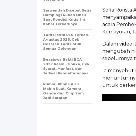
Sofia Rorista
Sarwendah Disebut Setia
Dampingi Ruben Onsu
menyampaikan
Saat Kondisi Kritis, Ini
acara Pembek
Kabar Terbarunya
Kemayoran, Ja
Tarif Listrik PLN Terbaru
Agustus 2026, Cek
Dalam video i
Besaran Tarif untuk
Semua Golongan
mengubah hid
sebelumnya te
Beasiswa Bakti BCA
2027 Resmi Dibuka, Cek
Syarat, Manfaat, dan
Ia menyebut 
Jadwal Pendaftarannya
menuntunnya 
Rumor iPhone Air 2
untuk berke
Makin Kuat, Kamera
Ganda dan Chip 2nm
Jadi Sorotan