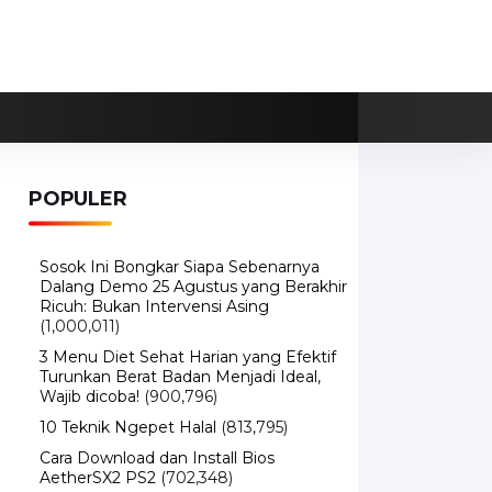
POPULER
Sosok Ini Bongkar Siapa Sebenarnya
Dalang Demo 25 Agustus yang Berakhir
Ricuh: Bukan Intervensi Asing
(1,000,011)
3 Menu Diet Sehat Harian yang Efektif
Turunkan Berat Badan Menjadi Ideal,
Wajib dicoba!
(900,796)
10 Teknik Ngepet Halal
(813,795)
Cara Download dan Install Bios
AetherSX2 PS2
(702,348)
5 Resep Cumi yang Mantul dan Mudah