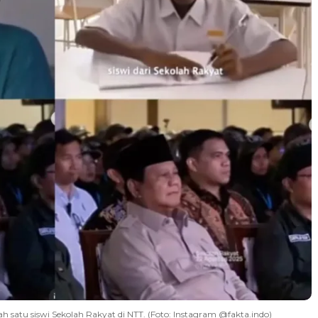
 satu siswi Sekolah Rakyat di NTT. (Foto: Instagram @fakta.indo)