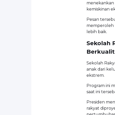
menekankan ba
kemiskinan e
Pesan terseb
memperoleh 
lebih baik.
Sekolah 
Berkuali
Sekolah Rakya
anak dari ke
ekstrem.
Program ini m
saat ini terse
Presiden men
rakyat diproy
pertumbuhan 