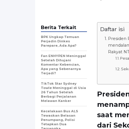
Berita Terkait
Daftar isi
BPK Ungkap Temuan
Presiden
Perjadin Dinkes
mendalam
Parepare, Ada Apa?
Rakyat NT
Fan ENHYPEN Meninggal
Pes
Setelah Dihujani
Komentar Kebencian,
Seko
Apa yang Sebenarnya
Terjadi?
TikTok Star Sydney
Towle Meninggal di Usia
Preside
26 Tahun Setelah
Berbagi Perjalanan
Melawan Kanker
menampa
Kecelakaan Bus ALS
saat me
Tewaskan Belasan
Penumpang, Polisi
dari Sek
Tetapkan Dua
Tersangka