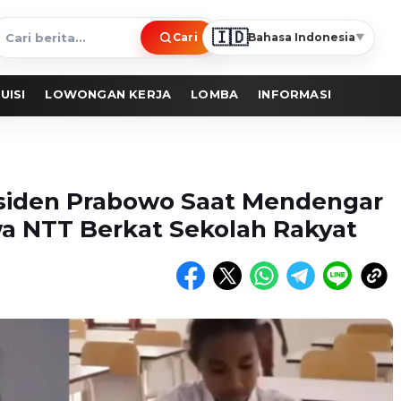
🇮🇩
Cari
Bahasa Indonesia
▼
ari
erita
UISI
LOWONGAN KERJA
LOMBA
INFORMASI
siden Prabowo Saat Mendengar
a NTT Berkat Sekolah Rakyat