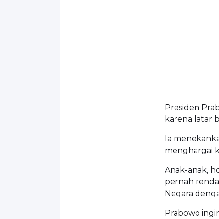
Presiden Pra
karena latar 
Ia menekanka
menghargai ke
Anak-anak, ho
pernah rendah
Negara denga
Prabowo ingi