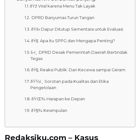
ðŸž Viral karena Menu Tak Layak
 DPRD Banyumas Turun Tangan
ðŸš« Dapur Ditutup Sementara untuk Evaluasi
ðŸ§ Apa Itu SPPG dan Mengapa Penting?
š–ï¸ DPRD Desak Pemerintah Daerah Bertindak
Tegas
ðŸ§‚ Reaksi Publik: Dari Kecewa sampai Geram
ðŸ½ï¸ Sorotan pada Kualitas dan Etika
Pengelolaan
ðŸŒ¾ Harapan ke Depan
ðŸ§¾ Kesimpulan
Redaksiku.com – Kasus