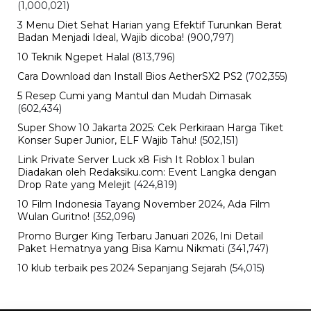
(1,000,021)
3 Menu Diet Sehat Harian yang Efektif Turunkan Berat
Badan Menjadi Ideal, Wajib dicoba!
(900,797)
10 Teknik Ngepet Halal
(813,796)
Cara Download dan Install Bios AetherSX2 PS2
(702,355)
5 Resep Cumi yang Mantul dan Mudah Dimasak
(602,434)
Super Show 10 Jakarta 2025: Cek Perkiraan Harga Tiket
Konser Super Junior, ELF Wajib Tahu!
(502,151)
Link Private Server Luck x8 Fish It Roblox 1 bulan
Diadakan oleh Redaksiku.com: Event Langka dengan
Drop Rate yang Melejit
(424,819)
10 Film Indonesia Tayang November 2024, Ada Film
Wulan Guritno!
(352,096)
Promo Burger King Terbaru Januari 2026, Ini Detail
Paket Hematnya yang Bisa Kamu Nikmati
(341,747)
10 klub terbaik pes 2024 Sepanjang Sejarah
(54,015)