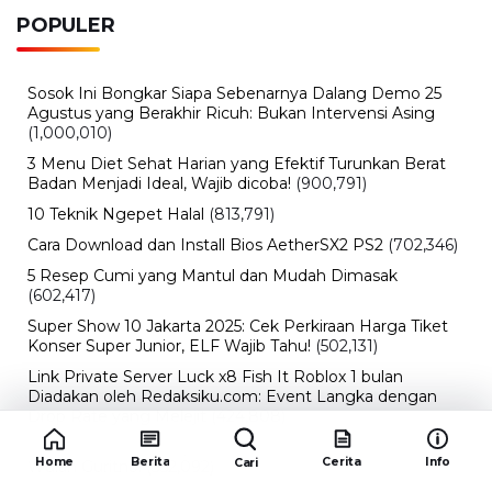
POPULER
Sosok Ini Bongkar Siapa Sebenarnya Dalang Demo 25
Agustus yang Berakhir Ricuh: Bukan Intervensi Asing
(1,000,010)
3 Menu Diet Sehat Harian yang Efektif Turunkan Berat
Badan Menjadi Ideal, Wajib dicoba!
(900,791)
10 Teknik Ngepet Halal
(813,791)
Cara Download dan Install Bios AetherSX2 PS2
(702,346)
5 Resep Cumi yang Mantul dan Mudah Dimasak
(602,417)
Super Show 10 Jakarta 2025: Cek Perkiraan Harga Tiket
Konser Super Junior, ELF Wajib Tahu!
(502,131)
Link Private Server Luck x8 Fish It Roblox 1 bulan
Diadakan oleh Redaksiku.com: Event Langka dengan
Drop Rate yang Melejit
(424,808)
10 Film Indonesia Tayang November 2024, Ada Film
Home
Berita
Cerita
Info
Cari
Wulan Guritno!
(352,092)