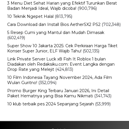
3 Menu Diet Sehat Harian yang Efektif Turunkan Berat
Badan Menjadi Ideal, Wajib dicoba!
(900,796)
10 Teknik Ngepet Halal
(813,795)
Cara Download dan Install Bios AetherSX2 PS2
(702,348)
5 Resep Cumi yang Mantul dan Mudah Dimasak
(602,419)
Super Show 10 Jakarta 2025: Cek Perkiraan Harga Tiket
Konser Super Junior, ELF Wajib Tahu!
(502,135)
Link Private Server Luck x8 Fish It Roblox 1 bulan
Diadakan oleh Redaksiku.com: Event Langka dengan
Drop Rate yang Melejit
(424,813)
10 Film Indonesia Tayang November 2024, Ada Film
Wulan Guritno!
(352,094)
Promo Burger King Terbaru Januari 2026, Ini Detail
Paket Hematnya yang Bisa Kamu Nikmati
(341,743)
10 klub terbaik pes 2024 Sepanjang Sejarah
(53,999)