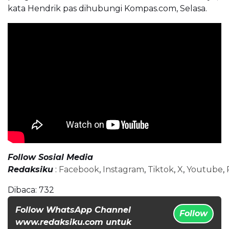
kata Hendrik pas dihubungi Kompas.com, Selasa.
Follow Sosial Media
Redaksiku
:
Facebook
,
Instagram
,
Tiktok
,
X
,
Youtube
,
Dibaca:
732
Follow WhatsApp Channel
Follow
www.redaksiku.com untuk