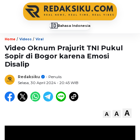
🇮🇩
Bahasa Indonesia
▼
/
/
Home
Videos
Viral
Video Oknum Prajurit TNI Pukul
Sopir di Bogor karena Emosi
Disalip
Redaksiku
- Penulis
Selasa, 30 April 2024
- 20:45 WIB
A
A
A