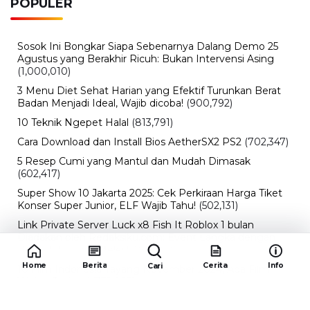
POPULER
Sosok Ini Bongkar Siapa Sebenarnya Dalang Demo 25
Agustus yang Berakhir Ricuh: Bukan Intervensi Asing
(1,000,010)
3 Menu Diet Sehat Harian yang Efektif Turunkan Berat
Badan Menjadi Ideal, Wajib dicoba!
(900,792)
10 Teknik Ngepet Halal
(813,791)
Cara Download dan Install Bios AetherSX2 PS2
(702,347)
5 Resep Cumi yang Mantul dan Mudah Dimasak
(602,417)
Super Show 10 Jakarta 2025: Cek Perkiraan Harga Tiket
Konser Super Junior, ELF Wajib Tahu!
(502,131)
Link Private Server Luck x8 Fish It Roblox 1 bulan
Diadakan oleh Redaksiku.com: Event Langka dengan
Drop Rate yang Melejit
(424,809)
Home
Berita
Cerita
Info
Cari
10 Film Indonesia Tayang November 2024, Ada Film
Wulan Guritno!
(352,092)
Promo Burger King Terbaru Januari 2026, Ini Detail