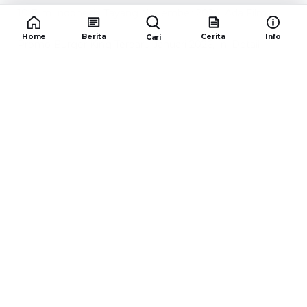
10 Film Indonesia Tayang November 2024, Ada Film
Wulan Guritno!
(352,097)
Home
Berita
Cerita
Info
Cari
Promo Burger King Terbaru Januari 2026, Ini Detail
Paket Hematnya yang Bisa Kamu Nikmati
(341,748)
10 klub terbaik pes 2024 Sepanjang Sejarah
(54,017)
Redaksiku.com
Alamat : STC SENAYAN LT.4 ROOM 31-34 Jl. Asia
Afrika , Pintu IX Senayan, RT.1/RW.3, Gelora,
Kecamatan Tanah Abang, Daerah Khusus Ibukota
Jakarta 10270
Email : redaksiku.official@gmail.com
TENTANG
REDAKSI
KODE ETIK
PEDOMAN MEDIA SIBER
IKLAN
HUBUNGI