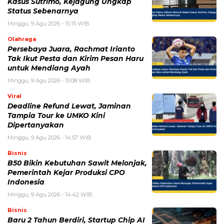
Kasus Sutrimo, Kejagung Ungkap
Status Sebenarnya
Minggu, 9 Agu 2026 - 15:15 WIB
Olahraga
Persebaya Juara, Rachmat Irianto
Tak Ikut Pesta dan Kirim Pesan Haru
untuk Mendiang Ayah
Minggu, 9 Agu 2026 - 15:08 WIB
Viral
Deadline Refund Lewat, Jaminan
Tampia Tour ke UMKO Kini
Dipertanyakan
Minggu, 9 Agu 2026 - 14:57 WIB
Bisnis
B50 Bikin Kebutuhan Sawit Melonjak,
Pemerintah Kejar Produksi CPO
Indonesia
Minggu, 9 Agu 2026 - 14:42 WIB
Bisnis
Baru 2 Tahun Berdiri, Startup Chip AI