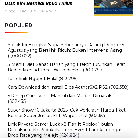
OLIX Kini Bernilai Rp60 Triliun
Minggu, 9 Agu 2026 - 14:14 WIB
POPULER
Sosok Ini Bongkar Siapa Sebenarnya Dalang Demo 25
Agustus yang Berakhir Ricuh: Bukan Intervensi Asing
(1,000,022)
3 Menu Diet Sehat Harian yang Efektif Turunkan Berat
Badan Menjadi Ideal, Wajib dicoba!
(900,797)
10 Teknik Ngepet Halal
(813,796)
Cara Download dan Install Bios AetherSX2 PS2
(702,358)
5 Resep Cumi yang Mantul dan Mudah Dimasak
(602,435)
Super Show 10 Jakarta 2025: Cek Perkiraan Harga Tiket
Konser Super Junior, ELF Wajib Tahu!
(502,154)
Link Private Server Luck x8 Fish It Roblox 1 bulan
Diadakan oleh Redaksiku.com: Event Langka dengan
Drop Rate yang Melejit
(424,824)