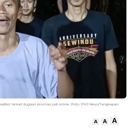
adbor terkait dugaan promosi judi online. (Foto: PMJ News/Tangkapan
A
A
A