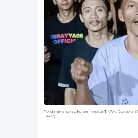
Polisi menangkap konten kreator TikTok, Gunawan S
Layar)