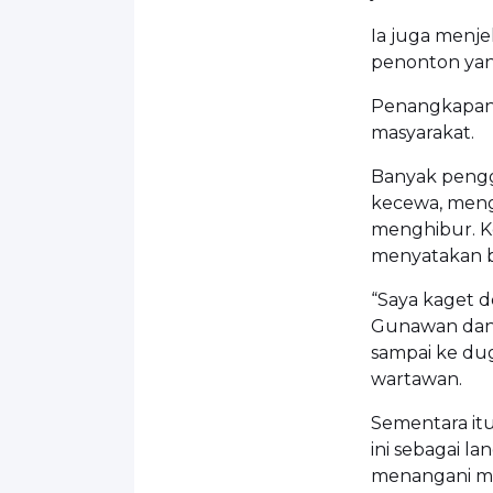
Ia juga menje
penonton yang
Penangkapan
masyarakat.
Banyak pengg
kecewa, meng
menghibur. K
menyatakan ba
“Saya kaget d
Gunawan dan 
sampai ke du
wartawan.
Sementara it
ini sebagai l
menangani mas