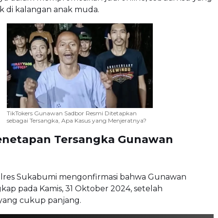
k di kalangan anak muda.
TikTokers Gunawan Sadbor Resmi Ditetapkan
sebagai Tersangka, Apa Kasus yang Menjeratnya?
enetapan Tersangka Gunawan
olres Sukabumi mengonfirmasi bahwa Gunawan
kap pada Kamis, 31 Oktober 2024, setelah
 yang cukup panjang.