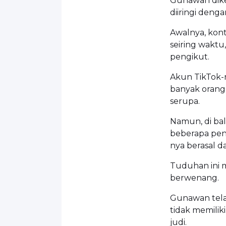
Gunawan diken
diiringi denga
Awalnya, kont
seiring wakt
pengikut.
Akun TikTok-n
banyak orang
serupa.
Namun, di ba
beberapa pen
nya berasal da
Tuduhan ini 
berwenang.
Gunawan tela
tidak memili
judi.