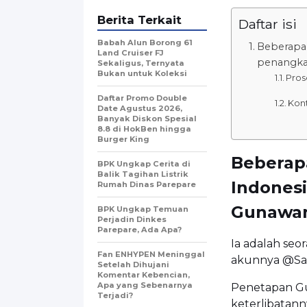
Berita Terkait
Daftar isi
Babah Alun Borong 61
Beberapa 
Land Cruiser FJ
penangka
Sekaligus, Ternyata
Bukan untuk Koleksi
Pros
Daftar Promo Double
Kont
Date Agustus 2026,
Banyak Diskon Spesial
8.8 di HokBen hingga
Burger King ‎
Beberapa
BPK Ungkap Cerita di
Balik Tagihan Listrik
Indones
Rumah Dinas Parepare
Gunawan
BPK Ungkap Temuan
Perjadin Dinkes
Parepare, Ada Apa?
Ia adalah seo
Fan ENHYPEN Meninggal
akunnya @Sa
Setelah Dihujani
Komentar Kebencian,
Apa yang Sebenarnya
Penetapan Gu
Terjadi?
keterlibatan