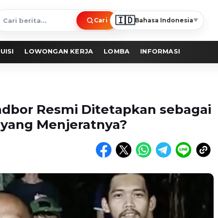
🇮🇩
Cari
Bahasa Indonesia
▼
ari
erita
UISI
LOWONGAN KERJA
LOMBA
INFORMASI
dbor Resmi Ditetapkan sebagai
 yang Menjeratnya?