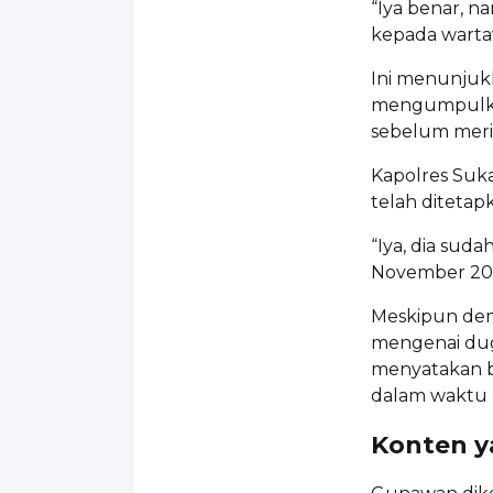
“Iya benar, 
kepada warta
Ini menunjuk
mengumpulka
sebelum merili
Kapolres Su
telah ditetap
“Iya, dia sud
November 20
Meskipun dem
mengenai dug
menyatakan b
dalam waktu 
Konten y