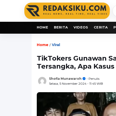
C
b
HOME
BERITA
VIDEOS
CERITA
P
Home
Viral
/
TikTokers Gunawan Sa
Tersangka, Apa Kasus
Shofia Munawaroh
- Penulis
Selasa, 5 November 2024
- 11:45 WIB