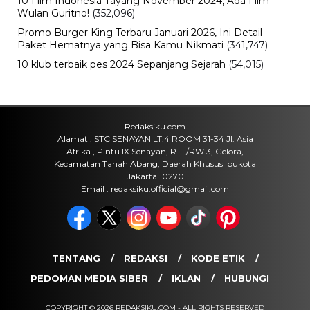
10 Film Indonesia Tayang November 2024, Ada Film
Wulan Guritno!
(352,096)
Promo Burger King Terbaru Januari 2026, Ini Detail
Paket Hematnya yang Bisa Kamu Nikmati
(341,747)
10 klub terbaik pes 2024 Sepanjang Sejarah
(54,015)
Redaksiku.com
Alamat : STC SENAYAN LT.4 ROOM 31-34 Jl. Asia
Afrika , Pintu IX Senayan, RT.1/RW.3, Gelora,
Kecamatan Tanah Abang, Daerah Khusus Ibukota
Jakarta 10270
Email : redaksiku.official@gmail.com
TENTANG
REDAKSI
KODE ETIK
PEDOMAN MEDIA SIBER
IKLAN
HUBUNGI
COPYRIGHT © 2026 REDAKSIKU.COM - ALL RIGHTS RESERVED