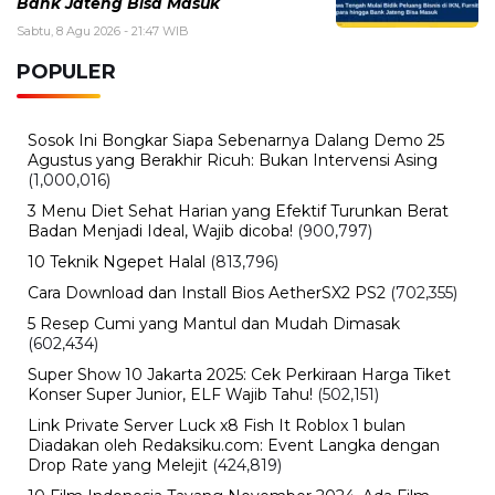
Bank Jateng Bisa Masuk
Sabtu, 8 Agu 2026 - 21:47 WIB
POPULER
Sosok Ini Bongkar Siapa Sebenarnya Dalang Demo 25
Agustus yang Berakhir Ricuh: Bukan Intervensi Asing
(1,000,016)
3 Menu Diet Sehat Harian yang Efektif Turunkan Berat
Badan Menjadi Ideal, Wajib dicoba!
(900,797)
10 Teknik Ngepet Halal
(813,796)
Cara Download dan Install Bios AetherSX2 PS2
(702,355)
5 Resep Cumi yang Mantul dan Mudah Dimasak
(602,434)
Super Show 10 Jakarta 2025: Cek Perkiraan Harga Tiket
Konser Super Junior, ELF Wajib Tahu!
(502,151)
Link Private Server Luck x8 Fish It Roblox 1 bulan
Diadakan oleh Redaksiku.com: Event Langka dengan
Drop Rate yang Melejit
(424,819)