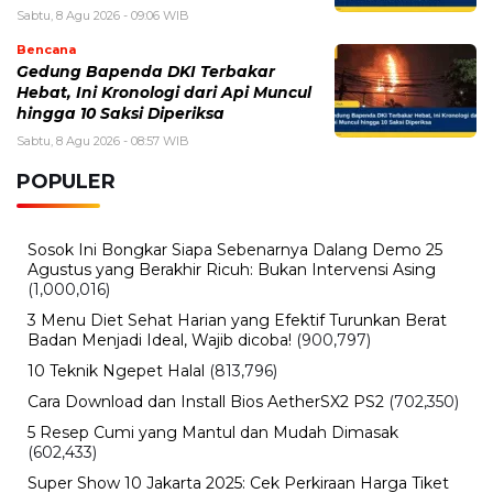
Sabtu, 8 Agu 2026 - 09:06 WIB
Bencana
Gedung Bapenda DKI Terbakar
Hebat, Ini Kronologi dari Api Muncul
hingga 10 Saksi Diperiksa
Sabtu, 8 Agu 2026 - 08:57 WIB
POPULER
Sosok Ini Bongkar Siapa Sebenarnya Dalang Demo 25
Agustus yang Berakhir Ricuh: Bukan Intervensi Asing
(1,000,016)
3 Menu Diet Sehat Harian yang Efektif Turunkan Berat
Badan Menjadi Ideal, Wajib dicoba!
(900,797)
10 Teknik Ngepet Halal
(813,796)
Cara Download dan Install Bios AetherSX2 PS2
(702,350)
5 Resep Cumi yang Mantul dan Mudah Dimasak
(602,433)
Super Show 10 Jakarta 2025: Cek Perkiraan Harga Tiket