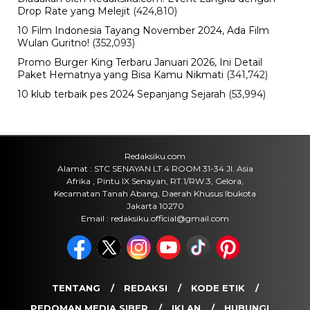
Viral
Sarwendah Disebut Setia Dampingi
Ruben Onsu Saat Kondisi Kritis, Ini
Kabar Terbarunya
Kamis, 6 Agu 2026 - 15:25 WIB
Sejarah
Cara Ikut Upacara Kemerdekaan di
Istana 17 Agustus 2026, Syarat dan
Link Pendaftaran
Kamis, 6 Agu 2026 - 15:19 WIB
Keuangan
Harga Emas Antam Hari Ini, Cek
Pergerakan Harga Logam Mulia
Terbaru
Kamis, 6 Agu 2026 - 15:09 WIB
POPULER
Sosok Ini Bongkar Siapa Sebenarnya Dalang Demo 25