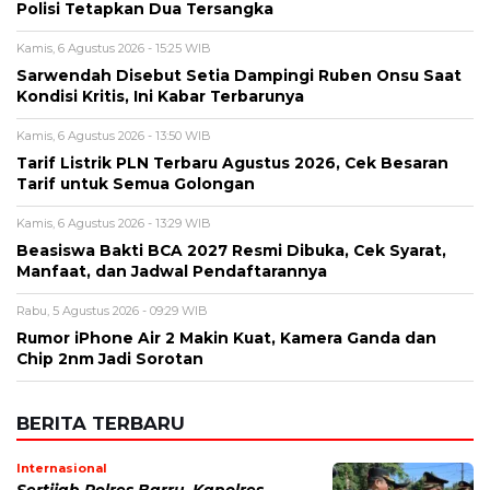
Alamat email tidak akan dipublikasikan. Kolom wajib ditandai *.
Komentar
*
Nama
*
Email
*