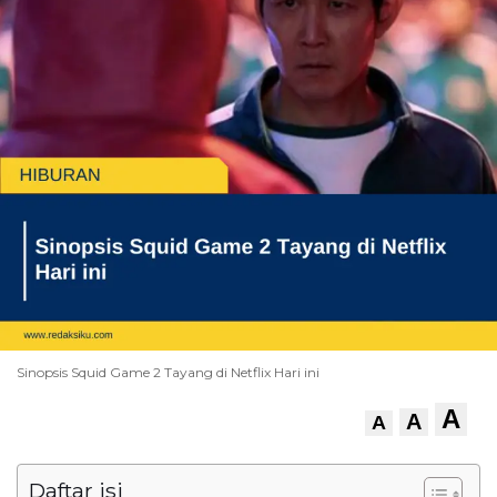
Sinopsis Squid Game 2 Tayang di Netflix Hari ini
A
A
A
Daftar isi