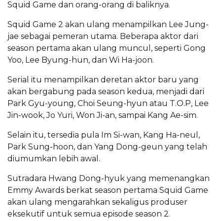
Squid Game dan orang-orang di baliknya.
Squid Game 2 akan ulang menampilkan Lee Jung-
jae sebagai pemeran utama. Beberapa aktor dari
season pertama akan ulang muncul, seperti Gong
Yoo, Lee Byung-hun, dan Wi Ha-joon.
Serial itu menampilkan deretan aktor baru yang
akan bergabung pada season kedua, menjadi dari
Park Gyu-young, Choi Seung-hyun atau T.O.P, Lee
Jin-wook, Jo Yuri, Won Ji-an, sampai Kang Ae-sim.
Selain itu, tersedia pula Im Si-wan, Kang Ha-neul,
Park Sung-hoon, dan Yang Dong-geun yang telah
diumumkan lebih awal.
Sutradara Hwang Dong-hyuk yang memenangkan
Emmy Awards berkat season pertama Squid Game
akan ulang mengarahkan sekaligus produser
eksekutif untuk semua episode season 2.