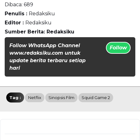
Dibaca:
689
Penulis :
Redaksiku
Editor :
Redaksiku
Sumber Berita: Redaksiku
Follow WhatsApp Channel
Follow
www.redaksiku.com untuk
update berita terbaru setiap
hari
Tag :
Netflix
Sinopsis Film
Squid Game 2