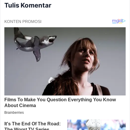
Tulis Komentar