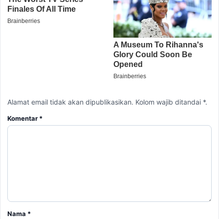
Alamat email tidak akan dipublikasikan. Kolom wajib ditandai *.
Komentar
*
Nama
*