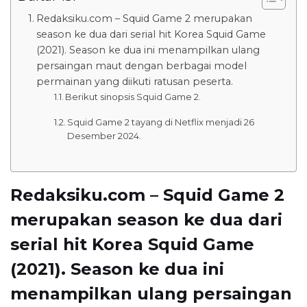
Redaksiku.com – Squid Game 2 merupakan
season ke dua dari serial hit Korea Squid Game
(2021). Season ke dua ini menampilkan ulang
persaingan maut dengan berbagai model
permainan yang diikuti ratusan peserta.
Berikut sinopsis Squid Game 2.
Squid Game 2 tayang di Netflix menjadi 26
Desember 2024.
Redaksiku.com – Squid Game 2
merupakan season ke dua dari
serial hit Korea Squid Game
(2021). Season ke dua ini
menampilkan ulang persaingan