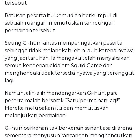
tersebut.
Ratusan peserta itu kemudian berkumpul di
sebuah ruangan, memutuskan sambungan
permainan tersebut.
Seung Gi-hun lantas memperingatkan peserta
sehingga tidak melangkah lebih jauh karena nyawa
yang jadi taruhan. Ia mengaku telah menyaksikan
semua kengerian didalam Squid Game dan
menghendaki tidak tersedia nyawa yang terenggut
lagi.
Namun, alih-alih mendengarkan Gi-hun, para
peserta malah bersorak “Satu permainan lagi!”
Mereka melupakan itu dan memutuskan
melanjutkan permainan.
Gi-hun berkenan tak berkenan senantiasa di arena
sementara menyusun rancangan menghancurkan