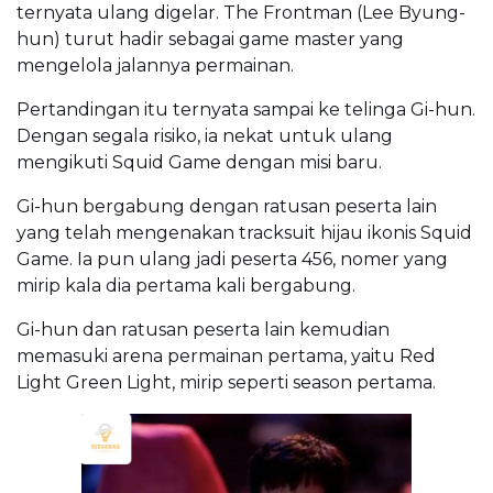
ternyata ulang digelar. The Frontman (Lee Byung-
hun) turut hadir sebagai game master yang
mengelola jalannya permainan.
Pertandingan itu ternyata sampai ke telinga Gi-hun.
Dengan segala risiko, ia nekat untuk ulang
mengikuti Squid Game dengan misi baru.
Gi-hun bergabung dengan ratusan peserta lain
yang telah mengenakan tracksuit hijau ikonis Squid
Game. Ia pun ulang jadi peserta 456, nomer yang
mirip kala dia pertama kali bergabung.
Gi-hun dan ratusan peserta lain kemudian
memasuki arena permainan pertama, yaitu Red
Light Green Light, mirip seperti season pertama.