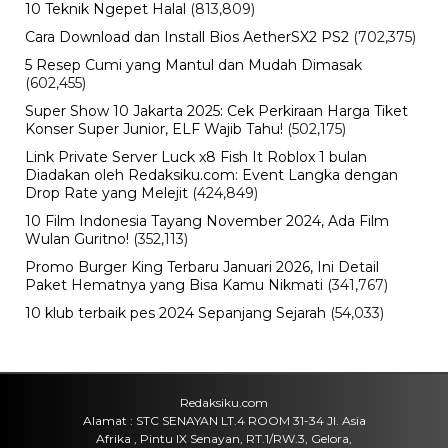
Narkoba, Menteri Malaysia Bela
Scanner Bandaranya
Senin, 10 Agu 2026 - 22:49 WIB
Internasional
Inflasi Pabrik China Turun Tajam,
Efek Lonjakan Harga Minyak Mulai
Mereda
Senin, 10 Agu 2026 - 22:37 WIB
Lowongan Kerja
BPS Ungkap Data Pengangguran
Terbaru 2026, Lulusan SMK Masih
Paling Tinggi
Senin, 10 Agu 2026 - 22:12 WIB
Bisnis
Tak Kebagian ORI030? SR025 Segera
Hadir, Ini Jadwal, Tenor dan Cara
Belinya
Senin, 10 Agu 2026 - 22:02 WIB
Hiburan