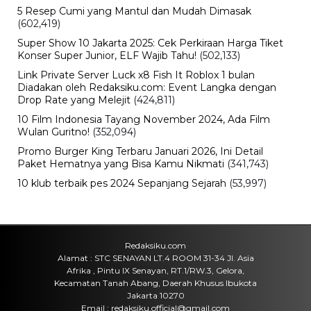
5 Resep Cumi yang Mantul dan Mudah Dimasak
(602,419)
Super Show 10 Jakarta 2025: Cek Perkiraan Harga Tiket
Konser Super Junior, ELF Wajib Tahu!
(502,133)
Link Private Server Luck x8 Fish It Roblox 1 bulan
Diadakan oleh Redaksiku.com: Event Langka dengan
Drop Rate yang Melejit
(424,811)
10 Film Indonesia Tayang November 2024, Ada Film
Wulan Guritno!
(352,094)
Promo Burger King Terbaru Januari 2026, Ini Detail
Paket Hematnya yang Bisa Kamu Nikmati
(341,743)
10 klub terbaik pes 2024 Sepanjang Sejarah
(53,997)
Redaksiku.com
Alamat : STC SENAYAN LT.4 ROOM 31-34 Jl. Asia
Afrika , Pintu IX Senayan, RT.1/RW.3, Gelora,
Kecamatan Tanah Abang, Daerah Khusus Ibukota
Jakarta 10270
Email : redaksiku.official@gmail.com