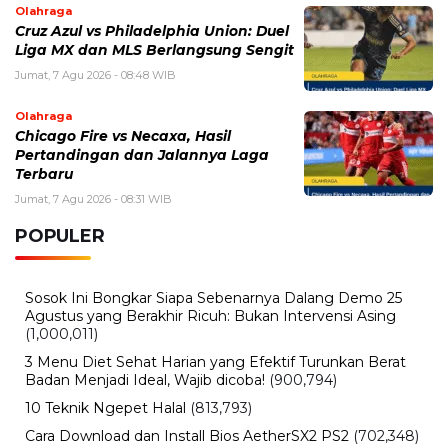
Olahraga
Cruz Azul vs Philadelphia Union: Duel
Liga MX dan MLS Berlangsung Sengit
Jumat, 7 Agu 2026 - 08:48 WIB
Olahraga
Chicago Fire vs Necaxa, Hasil
Pertandingan dan Jalannya Laga
Terbaru
Jumat, 7 Agu 2026 - 08:31 WIB
POPULER
Sosok Ini Bongkar Siapa Sebenarnya Dalang Demo 25
Agustus yang Berakhir Ricuh: Bukan Intervensi Asing
(1,000,011)
3 Menu Diet Sehat Harian yang Efektif Turunkan Berat
Badan Menjadi Ideal, Wajib dicoba!
(900,794)
10 Teknik Ngepet Halal
(813,793)
Cara Download dan Install Bios AetherSX2 PS2
(702,348)