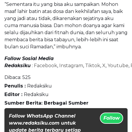
“Sementara itu yang bisa aku sampaikan. Mohon
maaf lahir batin atas dosa dan kekhilafan saya, baik
yang jadi atau tidak, dikarenakan sejatinya aku
cuma manusia biasa. Dan mohon doanya agar kami
selalu dijauhkan dari fitnah dunia, dan seluruh yang
membaca berita bisa tabayun, lebih-lebih ini saat
bulan suci Ramadan,” imbuhnya.
Follow Sosial Media
Redaksiku
:
Facebook
,
Instagram
,
Tiktok
,
X
,
Youtube
,
Dibaca:
525
Penulis :
Redaksiku
Editor :
Redaksiku
Sumber Berita: Berbagai Sumber
Follow WhatsApp Channel
Follow
www.redaksiku.com untuk
update berita terbaru setiap