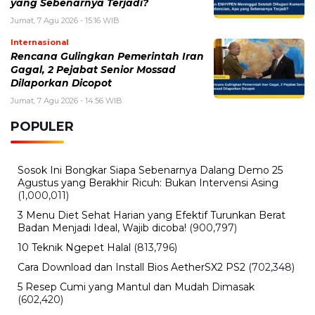
yang Sebenarnya Terjadi?
Jumat, 7 Agu 2026 - 15:16 WIB
Internasional
Rencana Gulingkan Pemerintah Iran
Gagal, 2 Pejabat Senior Mossad
Dilaporkan Dicopot
Jumat, 7 Agu 2026 - 14:56 WIB
POPULER
Sosok Ini Bongkar Siapa Sebenarnya Dalang Demo 25
Agustus yang Berakhir Ricuh: Bukan Intervensi Asing
(1,000,011)
3 Menu Diet Sehat Harian yang Efektif Turunkan Berat
Badan Menjadi Ideal, Wajib dicoba!
(900,797)
10 Teknik Ngepet Halal
(813,796)
Cara Download dan Install Bios AetherSX2 PS2
(702,348)
5 Resep Cumi yang Mantul dan Mudah Dimasak
(602,420)