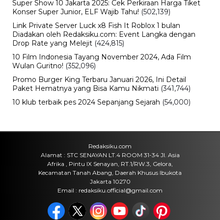
Super Show 10 Jakarta 2025: Cek Perkiraan Harga Tiket
Konser Super Junior, ELF Wajib Tahu!
(502,139)
Link Private Server Luck x8 Fish It Roblox 1 bulan
Diadakan oleh Redaksiku.com: Event Langka dengan
Drop Rate yang Melejit
(424,815)
10 Film Indonesia Tayang November 2024, Ada Film
Wulan Guritno!
(352,096)
Promo Burger King Terbaru Januari 2026, Ini Detail
Paket Hematnya yang Bisa Kamu Nikmati
(341,744)
10 klub terbaik pes 2024 Sepanjang Sejarah
(54,000)
Redaksiku.com
Alamat : STC SENAYAN LT.4 ROOM 31-34 Jl. Asia
Afrika , Pintu IX Senayan, RT.1/RW.3, Gelora,
Kecamatan Tanah Abang, Daerah Khusus Ibukota
Jakarta 10270
Email : redaksiku.official@gmail.com