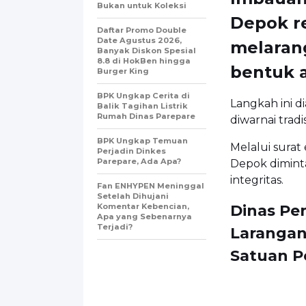
Bukan untuk Koleksi
Depok r
Daftar Promo Double
Date Agustus 2026,
melaran
Banyak Diskon Spesial
8.8 di HokBen hingga
bentuk 
Burger King ‎
BPK Ungkap Cerita di
Langkah ini d
Balik Tagihan Listrik
Rumah Dinas Parepare
diwarnai tradi
BPK Ungkap Temuan
Melalui surat
Perjadin Dinkes
Parepare, Ada Apa?
Depok diminta
integritas.
Fan ENHYPEN Meninggal
Setelah Dihujani
Komentar Kebencian,
Dinas Pe
Apa yang Sebenarnya
Terjadi?
Larangan
Satuan P