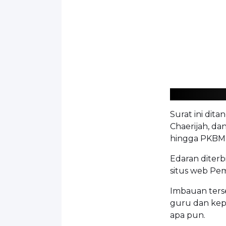
Surat ini dit
Chaerijah, da
hingga PKBM
Edaran diterb
situs web Pem
Imbauan ters
guru dan kep
apa pun.