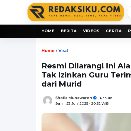
C
b
HOME
BERITA
VIDEOS
CERITA
P
Home
Viral
/
Resmi Dilarang! Ini A
Tak Izinkan Guru Teri
dari Murid
Shofia Munawaroh
- Penulis
Senin, 23 Juni 2025
- 20:52 WIB