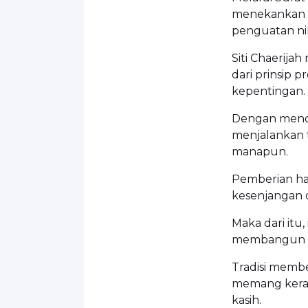
menekankan so
penguatan nila
Siti Chaerij
dari prinsip 
kepentingan.
Dengan menol
menjalankan 
manapun.
Pemberian had
kesenjangan d
Maka dari itu
membangun bu
Tradisi membe
memang kerap
kasih.