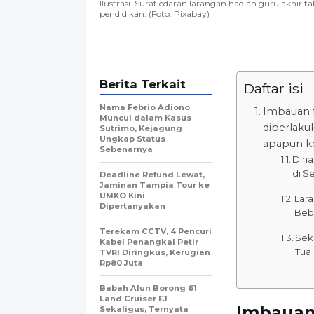
Ilustrasi. Surat edaran larangan hadiah guru akhir 
pendidikan. (Foto: Pixabay)
Berita Terkait
Daftar isi
Nama Febrio Adiono
Imbauan t
Muncul dalam Kasus
diberlaku
Sutrimo, Kejagung
Ungkap Status
apapun k
Sebenarnya
Dina
di S
Deadline Refund Lewat,
Jaminan Tampia Tour ke
UMKO Kini
Lar
Dipertanyakan
Beba
Terekam CCTV, 4 Pencuri
Sek
Kabel Penangkal Petir
Tua
TVRI Diringkus, Kerugian
Rp80 Juta
Babah Alun Borong 61
Land Cruiser FJ
Imbauan 
Sekaligus, Ternyata