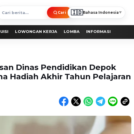
🇮🇩
Cari
Bahasa Indonesia
▼
ari
erita
UISI
LOWONGAN KERJA
LOMBA
INFORMASI
lasan Dinas Pendidikan Depok
ma Hadiah Akhir Tahun Pelajaran