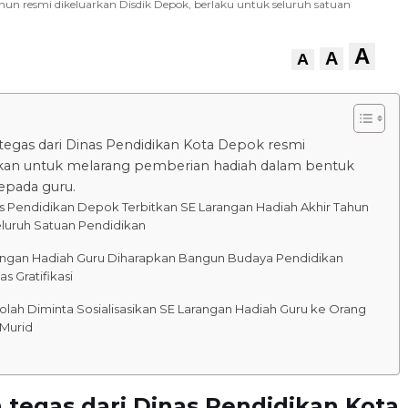
tahun resmi dikeluarkan Disdik Depok, berlaku untuk seluruh satuan
A
A
A
egas dari Dinas Pendidikan Kota Depok resmi
kan untuk melarang pemberian hadiah dalam bentuk
epada guru.
s Pendidikan Depok Terbitkan SE Larangan Hadiah Akhir Tahun
eluruh Satuan Pendidikan
angan Hadiah Guru Diharapkan Bangun Budaya Pendidikan
s Gratifikasi
olah Diminta Sosialisasikan SE Larangan Hadiah Guru ke Orang
 Murid
tegas dari Dinas Pendidikan Kota