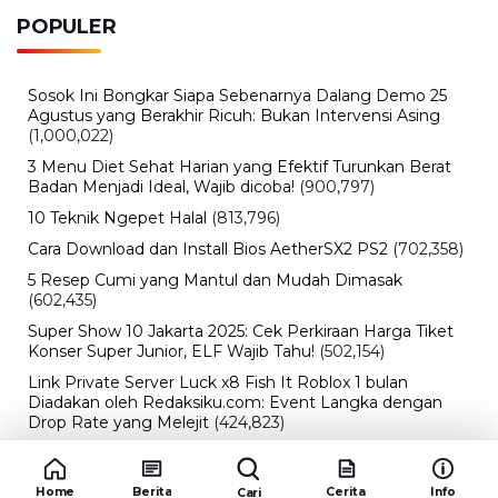
POPULER
Sosok Ini Bongkar Siapa Sebenarnya Dalang Demo 25
Agustus yang Berakhir Ricuh: Bukan Intervensi Asing
(1,000,022)
3 Menu Diet Sehat Harian yang Efektif Turunkan Berat
Badan Menjadi Ideal, Wajib dicoba!
(900,797)
10 Teknik Ngepet Halal
(813,796)
Cara Download dan Install Bios AetherSX2 PS2
(702,358)
5 Resep Cumi yang Mantul dan Mudah Dimasak
(602,435)
Super Show 10 Jakarta 2025: Cek Perkiraan Harga Tiket
Konser Super Junior, ELF Wajib Tahu!
(502,154)
Link Private Server Luck x8 Fish It Roblox 1 bulan
Diadakan oleh Redaksiku.com: Event Langka dengan
Drop Rate yang Melejit
(424,823)
10 Film Indonesia Tayang November 2024, Ada Film
Wulan Guritno!
(352,097)
Home
Berita
Cerita
Info
Cari