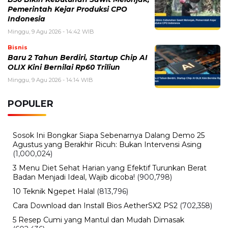
Pemerintah Kejar Produksi CPO
Indonesia
Minggu, 9 Agu 2026 - 14:42 WIB
Bisnis
Baru 2 Tahun Berdiri, Startup Chip AI
OLIX Kini Bernilai Rp60 Triliun
Minggu, 9 Agu 2026 - 14:14 WIB
POPULER
Sosok Ini Bongkar Siapa Sebenarnya Dalang Demo 25
Agustus yang Berakhir Ricuh: Bukan Intervensi Asing
(1,000,024)
3 Menu Diet Sehat Harian yang Efektif Turunkan Berat
Badan Menjadi Ideal, Wajib dicoba!
(900,798)
10 Teknik Ngepet Halal
(813,796)
Cara Download dan Install Bios AetherSX2 PS2
(702,358)
5 Resep Cumi yang Mantul dan Mudah Dimasak