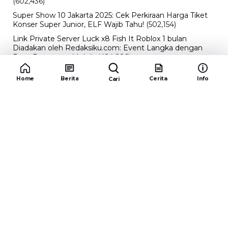
(602,436)
Super Show 10 Jakarta 2025: Cek Perkiraan Harga Tiket
Konser Super Junior, ELF Wajib Tahu!
(502,154)
Link Private Server Luck x8 Fish It Roblox 1 bulan
Diadakan oleh Redaksiku.com: Event Langka dengan
Drop Rate yang Melejit
(424,826)
10 Film Indonesia Tayang November 2024, Ada Film
Home
Berita
Cerita
Info
Cari
Wulan Guritno!
(352,097)
Promo Burger King Terbaru Januari 2026, Ini Detail
Paket Hematnya yang Bisa Kamu Nikmati
(341,748)
10 klub terbaik pes 2024 Sepanjang Sejarah
(54,017)
Redaksiku.com
Alamat : STC SENAYAN LT.4 ROOM 31-34 Jl. Asia
Afrika , Pintu IX Senayan, RT.1/RW.3, Gelora,
Kecamatan Tanah Abang, Daerah Khusus Ibukota
Jakarta 10270
Email : redaksiku.official@gmail.com