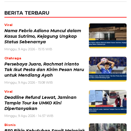
BERITA TERBARU
Viral
Nama Febrio Adiono Muncul dalam
Kasus Sutrimo, Kejagung Ungkap
Status Sebenarnya
Minggu, 9 Agu 2026 - 15:15 WIB
Olahraga
Persebaya Juara, Rachmat Irianto
Tak Ikut Pesta dan Kirim Pesan Haru
untuk Mendiang Ayah
Minggu, 9 Agu 2026 - 15:08 WIB
Viral
Deadline Refund Lewat, Jaminan
Tampia Tour ke UMKO Kini
Dipertanyakan
Minggu, 9 Agu 2026 - 14:57 WIB
Bisnis
B50 Bikin Kebutuhan Sawit Melonjak,