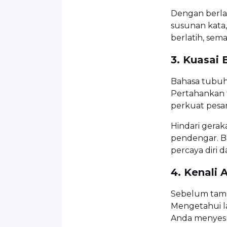
Dengan berlat
susunan kata,
berlatih, sem
3. Kuasai
Bahasa tubuh
Pertahankan t
perkuat pesa
Hindari gera
pendengar. B
percaya diri d
4. Kenali 
Sebelum tampi
Mengetahui l
Anda menyesua