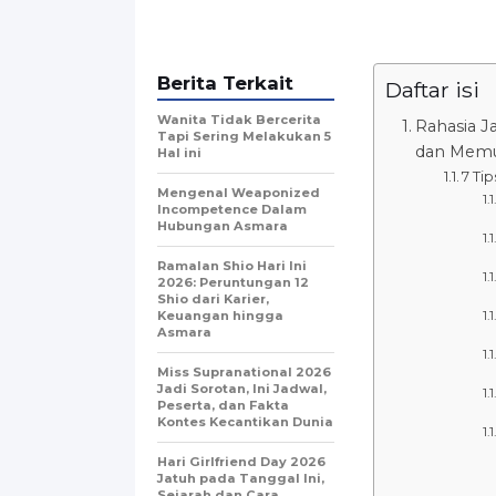
Berita Terkait
Daftar isi
Wanita Tidak Bercerita
Rahasia J
Tapi Sering Melakukan 5
dan Memu
Hal ini
7 Ti
Mengenal Weaponized
Incompetence Dalam
Hubungan Asmara
Ramalan Shio Hari Ini
2026: Peruntungan 12
Shio dari Karier,
Keuangan hingga
Asmara
Miss Supranational 2026
Jadi Sorotan, Ini Jadwal,
Peserta, dan Fakta
Kontes Kecantikan Dunia
Hari Girlfriend Day 2026
Jatuh pada Tanggal Ini,
Sejarah dan Cara