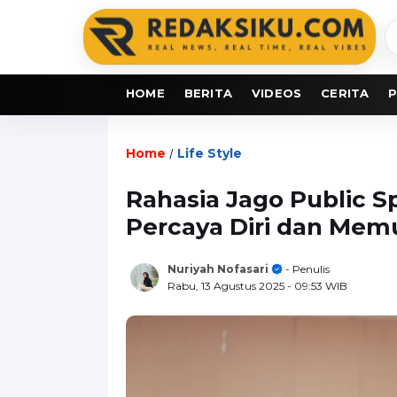
C
b
HOME
BERITA
VIDEOS
CERITA
P
Home
Life Style
/
Rahasia Jago Public 
Percaya Diri dan Mem
Nuriyah Nofasari
- Penulis
Rabu, 13 Agustus 2025
- 09:53 WIB