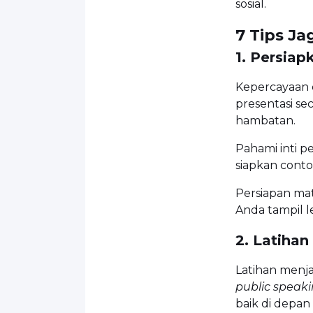
sosial.
7 Tips J
1. Persia
Kepercayaan d
presentasi se
hambatan.
Pahami inti 
siapkan contoh
Persiapan m
Anda tampil l
2. Latihan
Latihan men
public speak
baik di depa