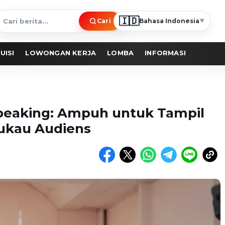
🇮🇩
Cari
Bahasa Indonesia
▼
ari
erita
UISI
LOWONGAN KERJA
LOMBA
INFORMASI
Speaking: Ampuh untuk Tampil
ukau Audiens