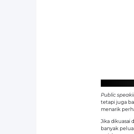
Public speak
tetapi juga 
menarik perha
Jika dikuasa
banyak pelua