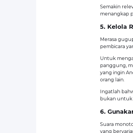
Semakin rele
menangkap pe
5. Kelola
Merasa gugup
pembicara ya
Untuk mengata
panggung, mi
yang ingin A
orang lain.
Ingatlah bah
bukan untuk 
6. Gunaka
Suara monoto
yang bervarias