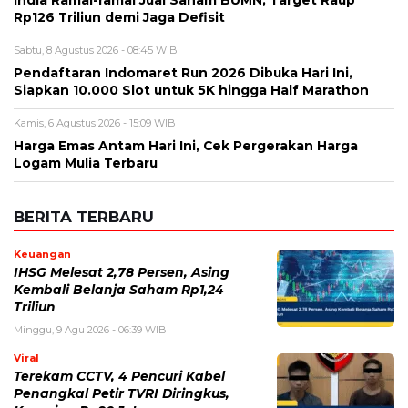
India Ramai-ramai Jual Saham BUMN, Target Raup
Rp126 Triliun demi Jaga Defisit
Sabtu, 8 Agustus 2026 - 08:45 WIB
Pendaftaran Indomaret Run 2026 Dibuka Hari Ini,
Siapkan 10.000 Slot untuk 5K hingga Half Marathon
Kamis, 6 Agustus 2026 - 15:09 WIB
Harga Emas Antam Hari Ini, Cek Pergerakan Harga
Logam Mulia Terbaru
BERITA TERBARU
Keuangan
IHSG Melesat 2,78 Persen, Asing
Kembali Belanja Saham Rp1,24
Triliun
Minggu, 9 Agu 2026 - 06:39 WIB
Viral
Terekam CCTV, 4 Pencuri Kabel
Penangkal Petir TVRI Diringkus,