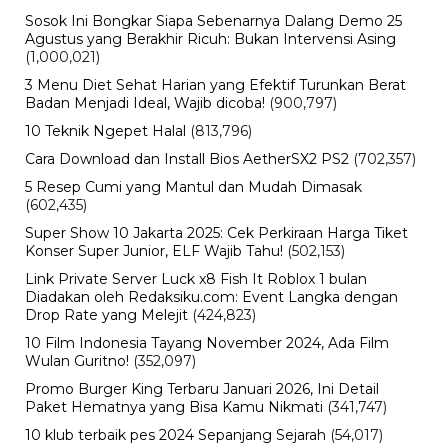
Sosok Ini Bongkar Siapa Sebenarnya Dalang Demo 25
Agustus yang Berakhir Ricuh: Bukan Intervensi Asing
(1,000,021)
3 Menu Diet Sehat Harian yang Efektif Turunkan Berat
Badan Menjadi Ideal, Wajib dicoba!
(900,797)
10 Teknik Ngepet Halal
(813,796)
Cara Download dan Install Bios AetherSX2 PS2
(702,357)
5 Resep Cumi yang Mantul dan Mudah Dimasak
(602,435)
Super Show 10 Jakarta 2025: Cek Perkiraan Harga Tiket
Konser Super Junior, ELF Wajib Tahu!
(502,153)
Link Private Server Luck x8 Fish It Roblox 1 bulan
Diadakan oleh Redaksiku.com: Event Langka dengan
Drop Rate yang Melejit
(424,823)
10 Film Indonesia Tayang November 2024, Ada Film
Wulan Guritno!
(352,097)
Promo Burger King Terbaru Januari 2026, Ini Detail
Paket Hematnya yang Bisa Kamu Nikmati
(341,747)
10 klub terbaik pes 2024 Sepanjang Sejarah
(54,017)